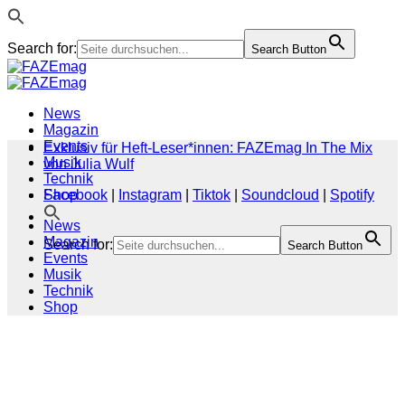
Search for:
Search Button
Zum
Inhalt
springen
News
Magazin
Events
Exklusiv für Heft-Leser*innen: FAZEmag In The Mix
Musik
von Julia Wulf
Technik
Shop
Facebook
|
Instagram
|
Tiktok
|
Soundcloud
|
Spotify
News
Magazin
Search for:
Search Button
Events
Musik
Technik
Shop