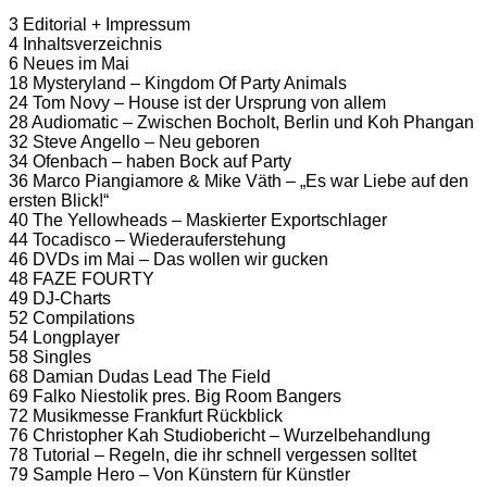
3 Editorial + Impressum
4 Inhaltsverzeichnis
6 Neues im Mai
18 Mysteryland – Kingdom Of Party Animals
24 Tom Novy – House ist der Ursprung von allem
28 Audiomatic – Zwischen Bocholt, Berlin und Koh Phangan
32 Steve Angello – Neu geboren
34 Ofenbach – haben Bock auf Party
36 Marco Piangiamore & Mike Väth – „Es war Liebe auf den
ersten Blick!“
40 The Yellowheads – Maskierter Exportschlager
44 Tocadisco – Wiederauferstehung
46 DVDs im Mai – Das wollen wir gucken
48 FAZE FOURTY
49 DJ-Charts
52 Compilations
54 Longplayer
58 Singles
68 Damian Dudas Lead The Field
69 Falko Niestolik pres. Big Room Bangers
72 Musikmesse Frankfurt Rückblick
76 Christopher Kah Studiobericht – Wurzelbehandlung
78 Tutorial – Regeln, die ihr schnell vergessen solltet
79 Sample Hero – Von Künstern für Künstler