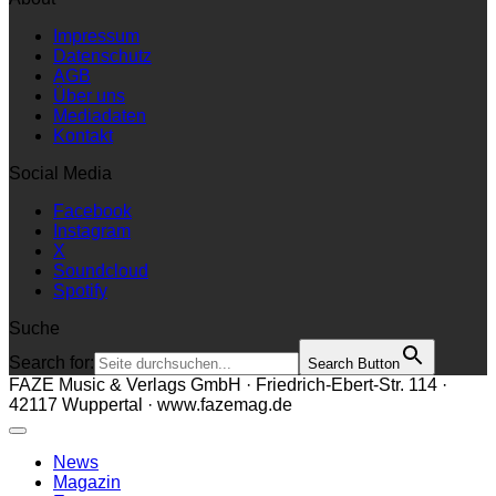
Impressum
Datenschutz
AGB
Über uns
Mediadaten
Kontakt
Social Media
Facebook
Instagram
X
Soundcloud
Spotify
Suche
Search for:
Search Button
FAZE Music & Verlags GmbH · Friedrich-Ebert-Str. 114 ·
42117 Wuppertal · www.fazemag.de
News
Magazin