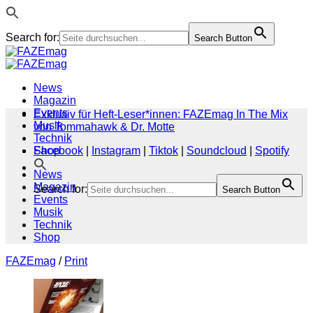
Search for:
Search Button
Zum
Inhalt
springen
News
Magazin
Events
Exklusiv für Heft-Leser*innen: FAZEmag In The Mix
Musik
von Tommahawk & Dr. Motte
Technik
Shop
Facebook
|
Instagram
|
Tiktok
|
Soundcloud
|
Spotify
News
Magazin
Search for:
Search Button
Events
Musik
Technik
Shop
FAZEmag
/
Print