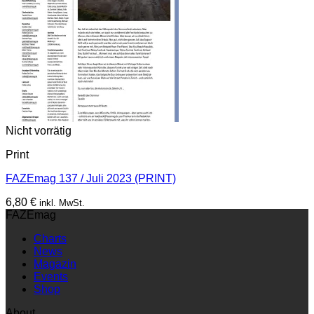
Nicht vorrätig
Print
FAZEmag 137 / Juli 2023 (PRINT)
6,80
€
inkl. MwSt.
FAZEmag
Charts
News
Magazin
Events
Shop
About