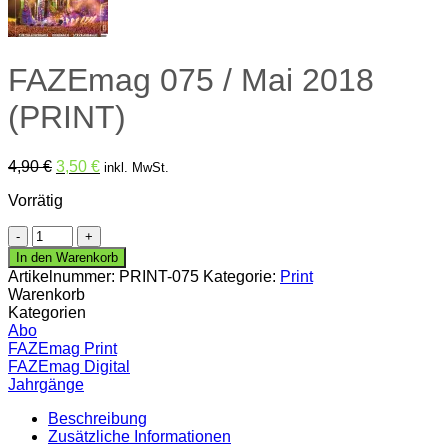
FAZEmag 075 / Mai 2018
(PRINT)
Ursprünglicher
Aktueller
4,90
€
3,50
€
inkl. MwSt.
Preis
Preis
Vorrätig
war:
ist:
4,90 €
3,50 €.
FAZEmag
075
In den Warenkorb
/
Artikelnummer:
PRINT-075
Kategorie:
Print
Mai
Warenkorb
2018
Kategorien
(PRINT)
Abo
Menge
FAZEmag Print
FAZEmag Digital
Jahrgänge
Beschreibung
Zusätzliche Informationen