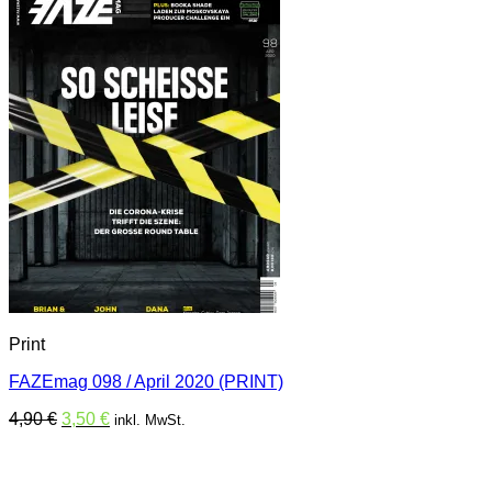
Print
FAZEmag 098 / April 2020 (PRINT)
Ursprünglicher
Aktueller
4,90
€
3,50
€
inkl. MwSt.
Preis
Preis
war:
ist:
4,90 €
3,50 €.