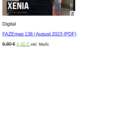
Digital
FAZEmag 138 / August 2023 (PDF)
Ursprünglicher
Aktueller
6,80
€
4,90
€
inkl. MwSt.
Preis
Preis
war:
ist:
6,80 €
4,90 €.