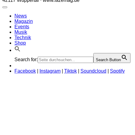
42117 Wuppertal · www.fazemag.de
News
Magazin
Events
Musik
Technik
Shop
Search for:
Search Button
Facebook
|
Instagram
|
Tiktok
|
Soundcloud
|
Spotify