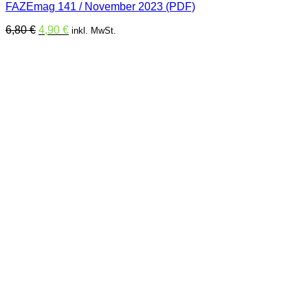
FAZEmag 141 / November 2023 (PDF)
Ursprünglicher
Aktueller
6,80
€
4,90
€
inkl. MwSt.
Preis
Preis
war:
ist:
6,80 €
4,90 €.