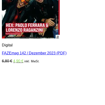
Digital
FAZEmag 142 / Dezember 2023 (PDF)
Ursprünglicher
Aktueller
6,80
€
4,90
€
inkl. MwSt.
Preis
Preis
war:
ist:
6,80 €
4,90 €.