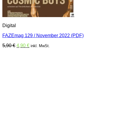
Digital
FAZEmag 129 / November 2022 (PDF)
Ursprünglicher
Aktueller
5,90
€
4,90
€
inkl. MwSt.
Preis
Preis
war:
ist:
5,90 €
4,90 €.