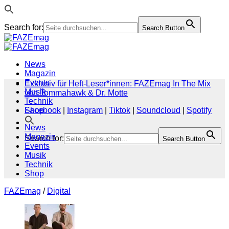
Search for:
Search Button
Zum
Inhalt
springen
News
Magazin
Events
Exklusiv für Heft-Leser*innen: FAZEmag In The Mix
Musik
von Tommahawk & Dr. Motte
Technik
Shop
Facebook
|
Instagram
|
Tiktok
|
Soundcloud
|
Spotify
News
Magazin
Search for:
Search Button
Events
Musik
Technik
Shop
FAZEmag
/
Digital