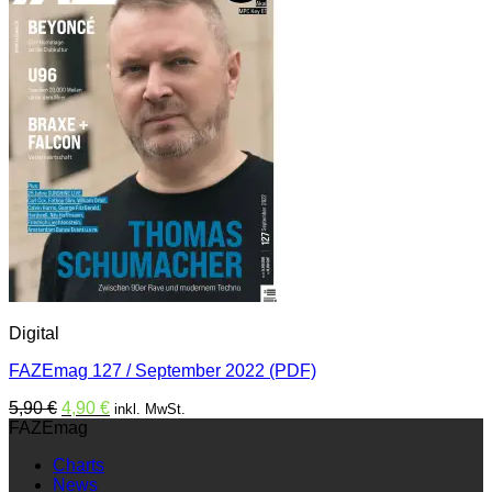
Digital
FAZEmag 127 / September 2022 (PDF)
Ursprünglicher
Aktueller
5,90
€
4,90
€
inkl. MwSt.
Preis
Preis
FAZEmag
war:
ist:
Charts
5,90 €
4,90 €.
News