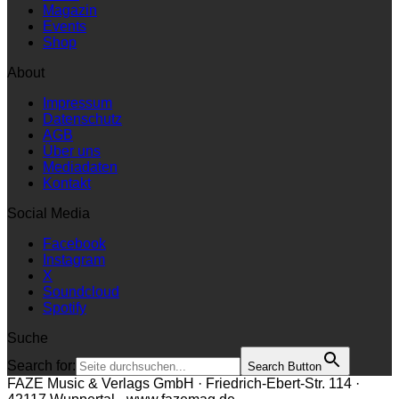
Magazin
Events
Shop
About
Impressum
Datenschutz
AGB
Über uns
Mediadaten
Kontakt
Social Media
Facebook
Instagram
X
Soundcloud
Spotify
Suche
Search for:
Search Button
FAZE Music & Verlags GmbH · Friedrich-Ebert-Str. 114 ·