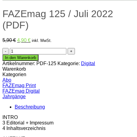
FAZEmag 125 / Juli 2022
(PDF)
Ursprünglicher
Aktueller
5,90
€
4,90
€
inkl. MwSt.
Preis
Preis
FAZEmag
war:
ist:
125
5,90 €
4,90 €.
In den Warenkorb
/
Artikelnummer:
PDF-125
Kategorie:
Digital
Juli
Warenkorb
2022
Kategorien
(PDF)
Abo
Menge
FAZEmag Print
FAZEmag Digital
Jahrgänge
Beschreibung
INTRO
3 Editorial + Impressum
4 Inhaltsverzeichnis