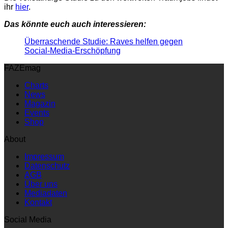
ihr
hier
.
Das könnte euch auch interessieren:
Überraschende Studie: Raves helfen gegen
Social-Media-Erschöpfung
FAZEmag
Charts
News
Magazin
Events
Shop
About
Impressum
Datenschutz
AGB
Über uns
Mediadaten
Kontakt
Social Media