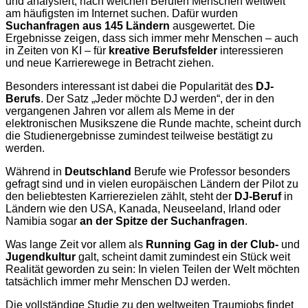
und analysiert, nach welchen Berufen Menschen weltweit
am häufigsten im Internet suchen. Dafür wurden
Suchanfragen aus 145 Ländern
ausgewertet. Die
Ergebnisse zeigen, dass sich immer mehr Menschen – auch
in Zeiten von KI – für
kreative Berufsfelder
interessieren
und neue Karrierewege in Betracht ziehen.
Besonders interessant ist dabei die Popularität des
DJ-
Berufs
. Der Satz „Jeder möchte DJ werden“, der in den
vergangenen Jahren vor allem als Meme in der
elektronischen Musikszene die Runde machte, scheint durch
die Studienergebnisse zumindest teilweise bestätigt zu
werden.
Während in
Deutschland
Berufe wie Professor besonders
gefragt sind und in vielen europäischen Ländern der Pilot zu
den beliebtesten Karrierezielen zählt, steht der
DJ-Beruf
in
Ländern wie den USA, Kanada, Neuseeland, Irland oder
Namibia sogar
an der Spitze der Suchanfragen
.
Was lange Zeit vor allem als
Running Gag
in der Club-
und
Jugendkultur
galt, scheint damit zumindest ein Stück weit
Realität geworden zu sein: In vielen Teilen der Welt möchten
tatsächlich immer mehr Menschen DJ werden.
Die vollständige Studie zu den weltweiten Traumjobs findet