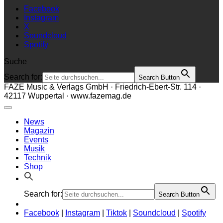
Facebook
Instagram
X
Soundcloud
Spotify
Suche
Search for:
Search Button
FAZE Music & Verlags GmbH · Friedrich-Ebert-Str. 114 ·
42117 Wuppertal · www.fazemag.de
News
Magazin
Events
Musik
Technik
Shop
Search for:
Search Button
Facebook
|
Instagram
|
Tiktok
|
Soundcloud
|
Spotify