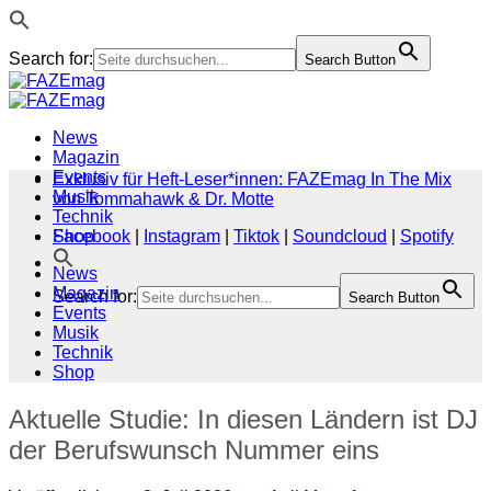
Search for:
Search Button
Zum
Inhalt
springen
News
Magazin
Events
Exklusiv für Heft-Leser*innen: FAZEmag In The Mix
Musik
von Tommahawk & Dr. Motte
Technik
Shop
Facebook
|
Instagram
|
Tiktok
|
Soundcloud
|
Spotify
News
Magazin
Search for:
Search Button
Events
Musik
Technik
Shop
Aktuelle Studie: In diesen Ländern ist DJ
der Berufswunsch Nummer eins