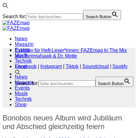
Search for:
Search Button
Zum
Inhalt
springen
News
Magazin
Events
Exklusiv für Heft-Leser*innen: FAZEmag In The Mix
Musik
von Tommahawk & Dr. Motte
Technik
Shop
Facebook
|
Instagram
|
Tiktok
|
Soundcloud
|
Spotify
News
Magazin
Search for:
Search Button
Events
Musik
Technik
Shop
Bonobos neues Album wird Jubiläum
und Abschied gleichzeitig feiern