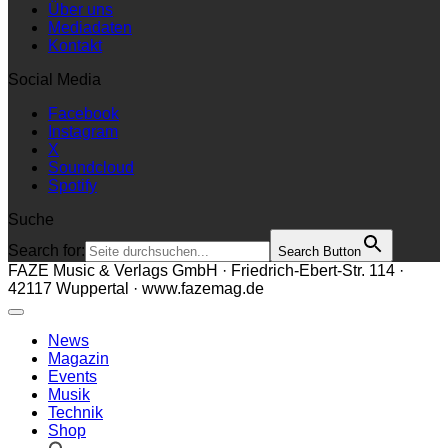
Über uns
Mediadaten
Kontakt
Social Media
Facebook
Instagram
X
Soundcloud
Spotify
Suche
Search for:
Search Button
FAZE Music & Verlags GmbH · Friedrich-Ebert-Str. 114 ·
42117 Wuppertal · www.fazemag.de
News
Magazin
Events
Musik
Technik
Shop