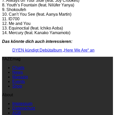
7. Always on Your Side (feat. Joy Crookes)
8. Youth’s Fountain (feat. Nilüfer Yanya)
9. Shokoufeh
10. Can’t You See (feat. Aanya Martin)
11. ID700
12. Me and You
13. Equinoctial (feat. Ichiko Aoba)
14. Mercury (feat. Kanako Yamamoto)
Das könnte dich auch interessieren:
DYEN kündigt Debütalbum „Here We Are“ an
FAZEmag
Charts
News
Magazin
Events
Shop
About
Impressum
Datenschutz
AGB