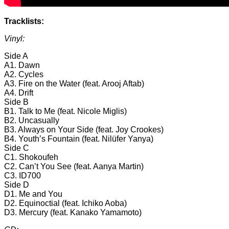
Tracklists:
Vinyl:
Side A
A1. Dawn
A2. Cycles
A3. Fire on the Water (feat. Arooj Aftab)
A4. Drift
Side B
B1. Talk to Me (feat. Nicole Miglis)
B2. Uncasually
B3. Always on Your Side (feat. Joy Crookes)
B4. Youth’s Fountain (feat. Nilüfer Yanya)
Side C
C1. Shokoufeh
C2. Can’t You See (feat. Aanya Martin)
C3. ID700
Side D
D1. Me and You
D2. Equinoctial (feat. Ichiko Aoba)
D3. Mercury (feat. Kanako Yamamoto)