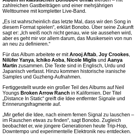
zahlreichen Gastbeiträgen und einer mehrjährigen
Welttournee mit kompletter Live-Band.
„Es ist wahrscheinlich das letzte Mal, dass wir den Song in
diesem Format spielen“, erklärt Bonobo. Über seine Zukunft
sagt er: „Ich weiß noch nicht genau, wie sie aussehen wird,
aber es geht mir vor allem darum, das Musikersein von nun
an neu zu definieren.“
Für das Album arbeitete er mit
Arooj Aftab
,
Joy Crookes
,
Nilüfer Yanya
,
Ichiko Aoba
,
Nicole Miglis
und
Aanya
Martin
zusammen. Die Texte sind in Englisch, Urdu und
Japanisch verfasst. Hinzu kommen historische iranische
Samples und Guzheng-Aufnahmen.
Fertiggestellt wurde ein großer Teil des Albums auf Neil
Youngs
Broken Arrow Ranch
in Kalifornien. Der Titel
„Distance In Static“ greift die Idee entfernter Signale und
Erinnerungsfragmente auf.
„Mir gefiel die Idee, nach einem fernen Signal zu lauschen –
im Rauschen etwas zu finden“, sagt Bonobo. Zugleich
beobachtet er, wie jüngere Generationen heute Trip-Hop,
Downtempo und experimentelle Elektronik neu entdecken.