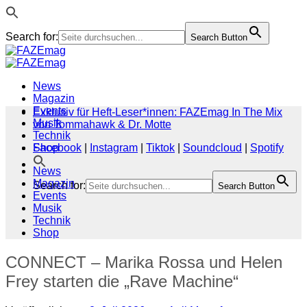
Search for:
Search Button
Zum
Inhalt
springen
News
Magazin
Events
Exklusiv für Heft-Leser*innen: FAZEmag In The Mix
Musik
von Tommahawk & Dr. Motte
Technik
Shop
Facebook
|
Instagram
|
Tiktok
|
Soundcloud
|
Spotify
News
Magazin
Search for:
Search Button
Events
Musik
Technik
Shop
CONNECT – Marika Rossa und Helen
Frey starten die „Rave Machine“