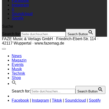
Facebook
Instagram
X
Soundcloud
Spotify
Suche
Search for:
Search Button
FAZE Music & Verlags GmbH · Friedrich-Ebert-Str. 114 ·
42117 Wuppertal · www.fazemag.de
News
Magazin
Events
Musik
Technik
Shop
Search for:
Search Button
Facebook
|
Instagram
|
Tiktok
|
Soundcloud
|
Spotify