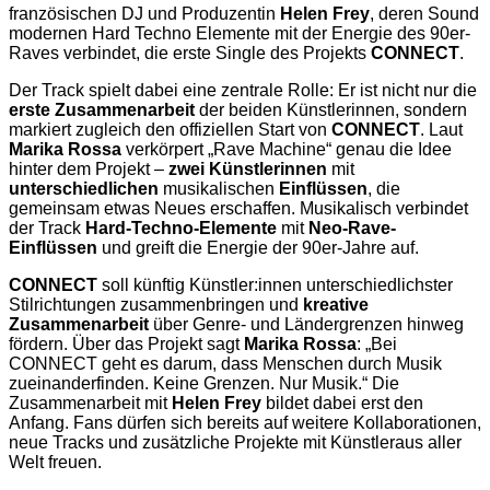
französischen DJ und Produzentin
Helen Frey
, deren Sound
modernen Hard Techno Elemente mit der Energie des 90er-
Raves verbindet, die erste Single des Projekts
CONNECT
.
Der Track spielt dabei eine zentrale Rolle: Er ist nicht nur die
erste Zusammenarbeit
der beiden Künstlerinnen, sondern
markiert zugleich den offiziellen Start von
CONNECT
. Laut
Marika Rossa
verkörpert „Rave Machine“ genau die Idee
hinter dem Projekt –
zwei Künstlerinnen
mit
unterschiedlichen
musikalischen
Einflüssen
, die
gemeinsam etwas Neues erschaffen. Musikalisch verbindet
der Track
Hard-Techno-Elemente
mit
Neo-Rave-
Einflüssen
und greift die Energie der 90er-Jahre auf.
CONNECT
soll künftig Künstler:innen unterschiedlichster
Stilrichtungen zusammenbringen und
kreative
Zusammenarbeit
über Genre- und Ländergrenzen hinweg
fördern. Über das Projekt sagt
Marika Rossa
: „Bei
CONNECT geht es darum, dass Menschen durch Musik
zueinanderfinden. Keine Grenzen. Nur Musik.“ Die
Zusammenarbeit mit
Helen Frey
bildet dabei erst den
Anfang. Fans dürfen sich bereits auf weitere Kollaborationen,
neue Tracks und zusätzliche Projekte mit Künstleraus aller
Welt freuen.