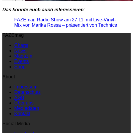
Das könnte euch auch interessieren:
FAZEmag Radio Show am 27.11. mit Live-Vinyl-
Mix von Marika Rossa – präsentiert von Technics
FAZEmag
Charts
News
Magazin
Events
Shop
About
Impressum
Datenschutz
AGB
Über uns
Mediadaten
Kontakt
Social Media