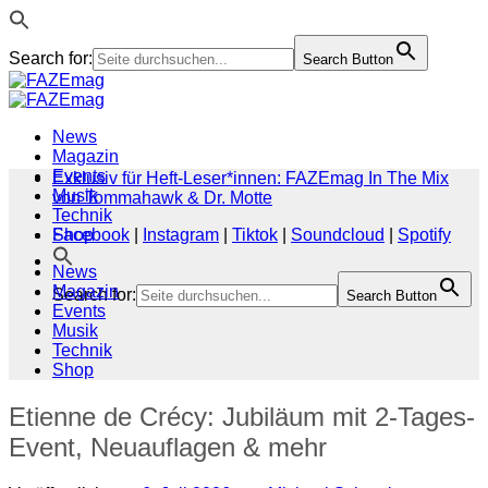
Search for:
Search Button
Zum
Inhalt
springen
News
Magazin
Events
Exklusiv für Heft-Leser*innen: FAZEmag In The Mix
Musik
von Tommahawk & Dr. Motte
Technik
Shop
Facebook
|
Instagram
|
Tiktok
|
Soundcloud
|
Spotify
News
Magazin
Search for:
Search Button
Events
Musik
Technik
Shop
Etienne de Crécy: Jubiläum mit 2-Tages-
Event, Neuauflagen & mehr