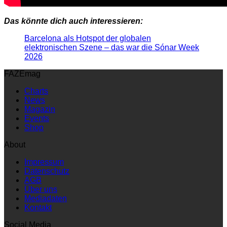
Das könnte dich auch interessieren:
Barcelona als Hotspot der globalen
elektronischen Szene – das war die Sónar Week
2026
FAZEmag
Charts
News
Magazin
Events
Shop
About
Impressum
Datenschutz
AGB
Über uns
Mediadaten
Kontakt
Social Media