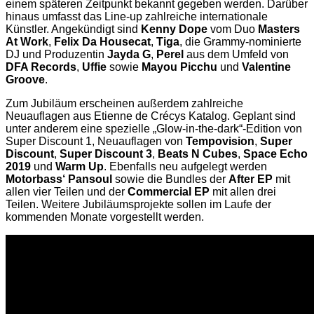
einem späteren Zeitpunkt bekannt gegeben werden. Darüber
hinaus umfasst das Line-up zahlreiche internationale
Künstler. Angekündigt sind
Kenny Dope
vom Duo
Masters
At Work
,
Felix Da Housecat
,
Tiga
, die Grammy-nominierte
DJ und Produzentin
Jayda G
,
Perel
aus dem Umfeld von
DFA Records
,
Uffie
sowie
Mayou Picchu
und
Valentine
Groove
.
Zum Jubiläum erscheinen außerdem zahlreiche
Neuauflagen aus Etienne de Crécys Katalog. Geplant sind
unter anderem eine spezielle „Glow-in-the-dark“-Edition von
Super Discount 1, Neuauflagen von
Tempovision
,
Super
Discount
,
Super Discount 3
,
Beats N Cubes
,
Space Echo
2019
und
Warm Up
. Ebenfalls neu aufgelegt werden
Motorbass‘ Pansoul
sowie die Bundles der
After EP
mit
allen vier Teilen und der
Commercial EP
mit allen drei
Teilen. Weitere Jubiläumsprojekte sollen im Laufe der
kommenden Monate vorgestellt werden.