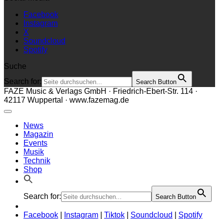
Facebook
Instagram
X
Soundcloud
Spotify
Suche
Search for:
Search Button
FAZE Music & Verlags GmbH · Friedrich-Ebert-Str. 114 ·
42117 Wuppertal · www.fazemag.de
News
Magazin
Events
Musik
Technik
Shop
Search for:
Search Button
Facebook
|
Instagram
|
Tiktok
|
Soundcloud
|
Spotify