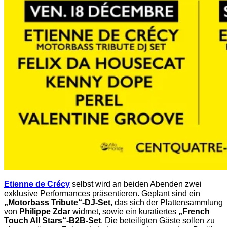
Etienne de Crécy
selbst wird an beiden Abenden zwei
exklusive Performances präsentieren. Geplant sind ein
„Motorbass Tribute“-DJ-Set
, das sich der Plattensammlung
von
Philippe Zdar
widmet, sowie ein kuratiertes
„French
Touch All Stars“-B2B-Set
. Die beteiligten Gäste sollen zu