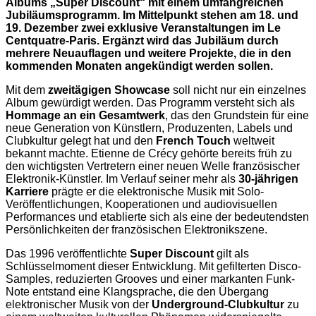
Albums „Super Discount“ mit einem umfangreichen
Jubiläumsprogramm. Im Mittelpunkt stehen am 18. und
19. Dezember zwei exklusive Veranstaltungen im Le
Centquatre-Paris. Ergänzt wird das Jubiläum durch
mehrere Neuauflagen und weitere Projekte, die in den
kommenden Monaten angekündigt werden sollen.
Mit dem
zweitägigen Showcase
soll nicht nur ein einzelnes
Album gewürdigt werden. Das Programm versteht sich als
Hommage an ein Gesamtwerk
, das den Grundstein für eine
neue Generation von Künstlern, Produzenten, Labels und
Clubkultur gelegt hat und den
French Touch
weltweit
bekannt machte. Etienne de Crécy gehörte bereits früh zu
den wichtigsten Vertretern einer neuen Welle französischer
Elektronik-Künstler. Im Verlauf seiner mehr als
30-jährigen
Karriere
prägte er die elektronische Musik mit Solo-
Veröffentlichungen, Kooperationen und audiovisuellen
Performances und etablierte sich als eine der bedeutendsten
Persönlichkeiten der französischen Elektronikszene.
Das 1996 veröffentlichte
Super Discount
gilt als
Schlüsselmoment dieser Entwicklung. Mit gefilterten Disco-
Samples, reduzierten Grooves und einer markanten Funk-
Note entstand eine Klangsprache, die den Übergang
elektronischer Musik von der
Underground-Clubkultur
zu