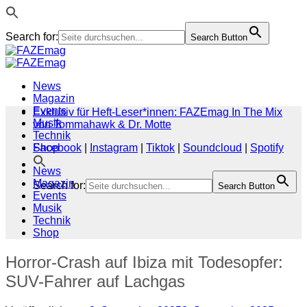
Search for:
Search Button
Zum
Inhalt
springen
News
Magazin
Events
Exklusiv für Heft-Leser*innen: FAZEmag In The Mix
Musik
von Tommahawk & Dr. Motte
Technik
Shop
Facebook
|
Instagram
|
Tiktok
|
Soundcloud
|
Spotify
News
Magazin
Search for:
Search Button
Events
Musik
Technik
Shop
Horror-Crash auf Ibiza mit Todesopfer:
SUV-Fahrer auf Lachgas