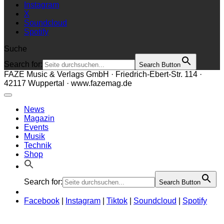
Instagram
X
Soundcloud
Spotify
Suche
Search for:
Search Button
FAZE Music & Verlags GmbH · Friedrich-Ebert-Str. 114 ·
42117 Wuppertal · www.fazemag.de
News
Magazin
Events
Musik
Technik
Shop
Search for:
Search Button
Facebook
|
Instagram
|
Tiktok
|
Soundcloud
|
Spotify