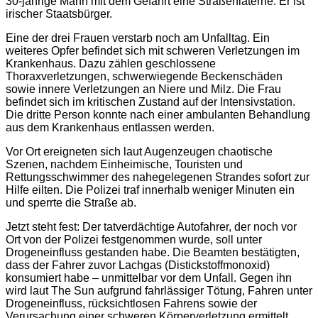
30-jährige Mann mit dem Gefährt eine Straßenlaterne. Er ist
irischer Staatsbürger.
Eine der drei Frauen verstarb noch am Unfalltag. Ein
weiteres Opfer befindet sich mit schweren Verletzungen im
Krankenhaus. Dazu zählen geschlossene
Thoraxverletzungen, schwerwiegende Beckenschäden
sowie innere Verletzungen an Niere und Milz. Die Frau
befindet sich im kritischen Zustand auf der Intensivstation.
Die dritte Person konnte nach einer ambulanten Behandlung
aus dem Krankenhaus entlassen werden.
Vor Ort ereigneten sich laut Augenzeugen chaotische
Szenen, nachdem Einheimische, Touristen und
Rettungsschwimmer des nahegelegenen Strandes sofort zur
Hilfe eilten. Die Polizei traf innerhalb weniger Minuten ein
und sperrte die Straße ab.
Jetzt steht fest: Der tatverdächtige Autofahrer, der noch vor
Ort von der Polizei festgenommen wurde, soll unter
Drogeneinfluss gestanden habe. Die Beamten bestätigten,
dass der Fahrer zuvor Lachgas (Distickstoffmonoxid)
konsumiert habe – unmittelbar vor dem Unfall. Gegen ihn
wird laut The Sun aufgrund fahrlässiger Tötung, Fahren unter
Drogeneinfluss, rücksichtlosen Fahrens sowie der
Verursachung einer schweren Körperverletzung ermittelt.