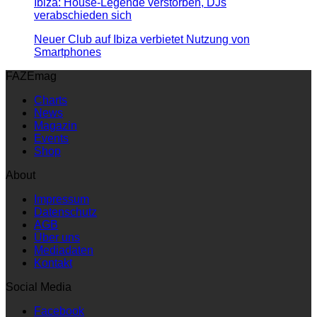
Ibiza: House-Legende verstorben, DJs
verabschieden sich
Neuer Club auf Ibiza verbietet Nutzung von
Smartphones
FAZEmag
Charts
News
Magazin
Events
Shop
About
Impressum
Datenschutz
AGB
Über uns
Mediadaten
Kontakt
Social Media
Facebook