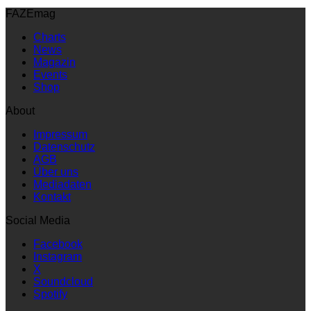
FAZEmag
Charts
News
Magazin
Events
Shop
About
Impressum
Datenschutz
AGB
Über uns
Mediadaten
Kontakt
Social Media
Facebook
Instagram
X
Soundcloud
Spotify