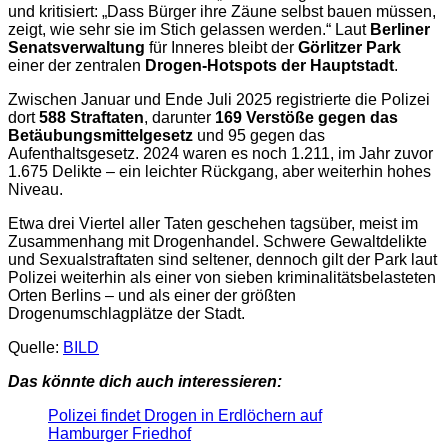
und kritisiert: „Dass Bürger ihre Zäune selbst bauen müssen,
zeigt, wie sehr sie im Stich gelassen werden.“ Laut
Berliner
Senatsverwaltung
für Inneres bleibt der
Görlitzer Park
einer der zentralen
Drogen-Hotspots der Hauptstadt
.
Zwischen Januar und Ende Juli 2025 registrierte die Polizei
dort
588 Straftaten
, darunter
169 Verstöße gegen das
Betäubungsmittelgesetz
und 95 gegen das
Aufenthaltsgesetz. 2024 waren es noch 1.211, im Jahr zuvor
1.675 Delikte – ein leichter Rückgang, aber weiterhin hohes
Niveau.
Etwa drei Viertel aller Taten geschehen tagsüber, meist im
Zusammenhang mit Drogenhandel. Schwere Gewaltdelikte
und Sexualstraftaten sind seltener, dennoch gilt der Park laut
Polizei weiterhin als einer von sieben kriminalitätsbelasteten
Orten Berlins – und als einer der größten
Drogenumschlagplätze der Stadt.
Quelle:
BILD
Das könnte dich auch interessieren:
Polizei findet Drogen in Erdlöchern auf
Hamburger Friedhof