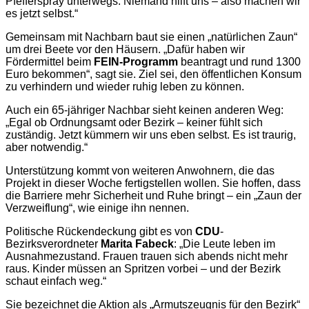
Pfefferspray unterwegs. Niemand hilft uns – also machen wir
es jetzt selbst.“
Gemeinsam mit Nachbarn baut sie einen „natürlichen Zaun“
um drei Beete vor den Häusern. „Dafür haben wir
Fördermittel beim
FEIN-Programm
beantragt und rund 1300
Euro bekommen“, sagt sie. Ziel sei, den öffentlichen Konsum
zu verhindern und wieder ruhig leben zu können.
Auch ein 65-jähriger Nachbar sieht keinen anderen Weg:
„Egal ob Ordnungsamt oder Bezirk – keiner fühlt sich
zuständig. Jetzt kümmern wir uns eben selbst. Es ist traurig,
aber notwendig.“
Unterstützung kommt von weiteren Anwohnern, die das
Projekt in dieser Woche fertigstellen wollen. Sie hoffen, dass
die Barriere mehr Sicherheit und Ruhe bringt – ein „Zaun der
Verzweiflung“, wie einige ihn nennen.
Politische Rückendeckung gibt es von
CDU
-
Bezirksverordneter
Marita Fabeck
: „Die Leute leben im
Ausnahmezustand. Frauen trauen sich abends nicht mehr
raus. Kinder müssen an Spritzen vorbei – und der Bezirk
schaut einfach weg.“
Sie bezeichnet die Aktion als „Armutszeugnis für den Bezirk“