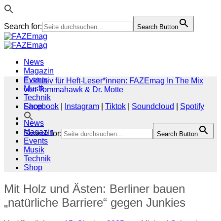
Search for:
Search Button
Zum
Inhalt
springen
News
Magazin
Events
Exklusiv für Heft-Leser*innen: FAZEmag In The Mix
Musik
von Tommahawk & Dr. Motte
Technik
Shop
Facebook
|
Instagram
|
Tiktok
|
Soundcloud
|
Spotify
News
Magazin
Search for:
Search Button
Events
Musik
Technik
Shop
Mit Holz und Ästen: Berliner bauen
„natürliche Barriere“ gegen Junkies