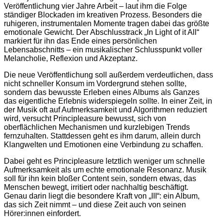
Veröffentlichung vier Jahre Arbeit – laut ihm die Folge
ständiger Blockaden im kreativen Prozess. Besonders die
ruhigeren, instrumentalen Momente tragen dabei das größte
emotionale Gewicht. Der Abschlusstrack „In Light of it All“
markiert für ihn das Ende eines persönlichen
Lebensabschnitts – ein musikalischer Schlusspunkt voller
Melancholie, Reflexion und Akzeptanz.
Die neue Veröffentlichung soll außerdem verdeutlichen, dass
nicht schneller Konsum im Vordergrund stehen sollte,
sondern das bewusste Erleben eines Albums als Ganzes
das eigentliche Erlebnis widerspiegeln sollte. In einer Zeit, in
der Musik oft auf Aufmerksamkeit und Algorithmen reduziert
wird, versucht Principleasure bewusst, sich von
oberflächlichen Mechanismen und kurzlebigen Trends
fernzuhalten. Stattdessen geht es ihm darum, allein durch
Klangwelten und Emotionen eine Verbindung zu schaffen.
Dabei geht es Principleasure letztlich weniger um schnelle
Aufmerksamkeit als um echte emotionale Resonanz. Musik
soll für ihn kein bloßer Content sein, sondern etwas, das
Menschen bewegt, irritiert oder nachhaltig beschäftigt.
Genau darin liegt die besondere Kraft von „III“: ein Album,
das sich Zeit nimmt – und diese Zeit auch von seinen
Hörer:innen einfordert.