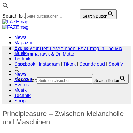
Search for:
Search Button
Zum
Inhalt
springen
News
Magazin
Events
Exklusiv für Heft-Leser*innen: FAZEmag In The Mix
Musik
von Tommahawk & Dr. Motte
Technik
Shop
Facebook
|
Instagram
|
Tiktok
|
Soundcloud
|
Spotify
News
Magazin
Search for:
Search Button
Events
Musik
Technik
Shop
Principleasure – Zwischen Melancholie
und Maschinen