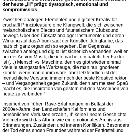
der heute „III“ prägt: dystopisch, emotional und
kompromisslos.
Zwischen analogen Elementen und digitaler Kreativität
erschafft Principleasure eine Klangwelt, die sich zwischen
melancholischem Electro und futuristischem Clubsound
bewegt. Über den Einsatz analoger Instrumente und deren
Wirkung auf das Album sagt der Künstler: „Ich glaube, das
hat sich ganz organisch so ergeben. Der Gegensatz
zwischen analog und digital ist sicherlich vorhanden, weil er
bei der Art von Musik, die ich mache, ein natürlicher Faktor
ist (…) Mensch vs. Maschine, denn es gibt wieder einmal
viele leistungsstarke Werkzeuge, die man nur ignorieren
könnte, wenn man dumm wäre, aber letztendlich ist der
menschliche Verstand immer noch der beste Kreativdirektor
– und Vergangenheit gegen Zukunft, denn am meisten Spaß
macht es, die Inspiration von gestern mit den Maschinen von
heute zu verbinden.“
Inspiriert von frühen Rave-Erfahrungen im Belfast der
2000er-Jahre, den Landschaften Kaliforniens und
persönlichen Verlusten erzählt „III“ keine lineare Geschichte.
Vielmehr wirkt das Album wie ein emotionales Archiv aus
Erinnerungen, Zuständen und inneren Konflikten. Besonders
der Tod eines engen Freundes während der Fertigstellung