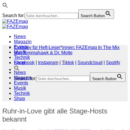
Search for:
Search Button
Zum
Inhalt
springen
News
Magazin
Events
Exklusiv für Heft-Leser*innen: FAZEmag In The Mix
Musik
von Tommahawk & Dr. Motte
Technik
Shop
Facebook
|
Instagram
|
Tiktok
|
Soundcloud
|
Spotify
News
Magazin
Search for:
Search Button
Events
Musik
Technik
Shop
Ruhr-in-Love gibt alle Stage-Hosts
bekannt