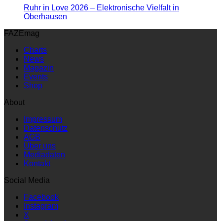
Ruhr in Love 2026 – Elektronische Vielfalt in
Oberhausen
FAZEmag
Charts
News
Magazin
Events
Shop
About
Impressum
Datenschutz
AGB
Über uns
Mediadaten
Kontakt
Social Media
Facebook
Instagram
X