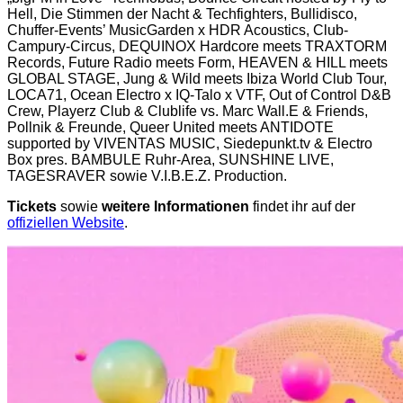
Hell, Die Stimmen der Nacht & Techfighters, Bullidisco,
Chuffer-Events’ MusicGarden x HDR Acoustics, Club-
Campury-Circus, DEQUINOX Hardcore meets TRAXTORM
Records, Future Radio meets Form, HEAVEN & HILL meets
GLOBAL STAGE, Jung & Wild meets Ibiza World Club Tour,
LOCA71, Ocean Electro x IQ-Talo x VTF, Out of Control D&B
Crew, Playerz Club & Clublife vs. Marc Wall.E & Friends,
Pollnik & Freunde, Queer United meets ANTIDOTE
supported by VIVENTAS MUSIC, Siedepunkt.tv & Electro
Box pres. BAMBULE Ruhr-Area, SUNSHINE LIVE,
TAGESRAVER sowie V.I.B.E.Z. Production.
Tickets
sowie
weitere Informationen
findet ihr auf der
offiziellen Website
.