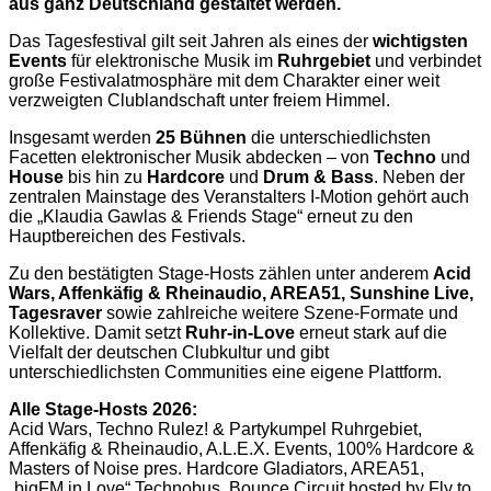
aus ganz Deutschland gestaltet werden.
Das Tagesfestival gilt seit Jahren als eines der
wichtigsten
Events
für elektronische Musik im
Ruhrgebiet
und verbindet
große Festivalatmosphäre mit dem Charakter einer weit
verzweigten Clublandschaft unter freiem Himmel.
Insgesamt werden
25 Bühnen
die unterschiedlichsten
Facetten elektronischer Musik abdecken – von
Techno
und
House
bis hin zu
Hardcore
und
Drum & Bass
. Neben der
zentralen Mainstage des Veranstalters I-Motion gehört auch
die „Klaudia Gawlas & Friends Stage“ erneut zu den
Hauptbereichen des Festivals.
Zu den bestätigten Stage-Hosts zählen unter anderem
Acid
Wars, Affenkäfig & Rheinaudio, AREA51, Sunshine Live,
Tagesraver
sowie zahlreiche weitere Szene-Formate und
Kollektive. Damit setzt
Ruhr-in-Love
erneut stark auf die
Vielfalt der deutschen Clubkultur und gibt
unterschiedlichsten Communities eine eigene Plattform.
Alle Stage-Hosts 2026:
Acid Wars, Techno Rulez! & Partykumpel Ruhrgebiet,
Affenkäfig & Rheinaudio, A.L.E.X. Events, 100% Hardcore &
Masters of Noise pres. Hardcore Gladiators, AREA51,
„bigFM in Love“ Technobus, Bounce Circuit hosted by Fly to