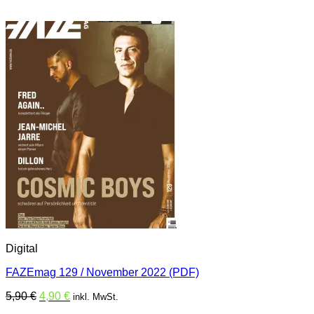
Digital
FAZEmag 129 / November 2022 (PDF)
Ursprünglicher
Aktueller
5,90
€
4,90
€
inkl. MwSt.
Preis
Preis