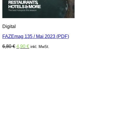
Digital
FAZEmag 135 / Mai 2023 (PDF)
Ursprünglicher
Aktueller
6,80
€
4,90
€
inkl. MwSt.
Preis
Preis
war:
ist:
6,80 €
4,90 €.