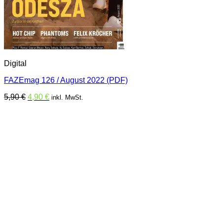
Digital
FAZEmag 126 / August 2022 (PDF)
Ursprünglicher
Aktueller
5,90
€
4,90
€
inkl. MwSt.
Preis
Preis
war:
ist:
5,90 €
4,90 €.