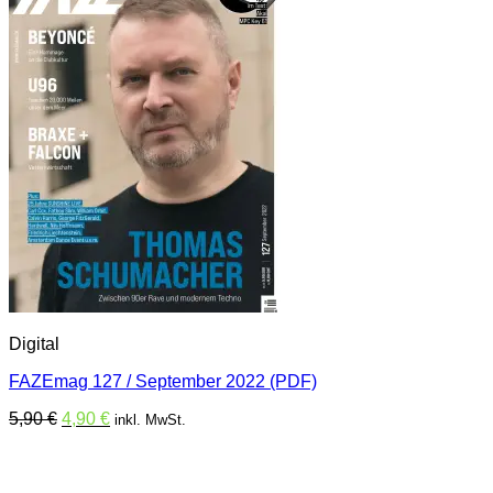
Digital
FAZEmag 127 / September 2022 (PDF)
Ursprünglicher
Aktueller
5,90
€
4,90
€
inkl. MwSt.
Preis
Preis
war:
ist:
5,90 €
4,90 €.