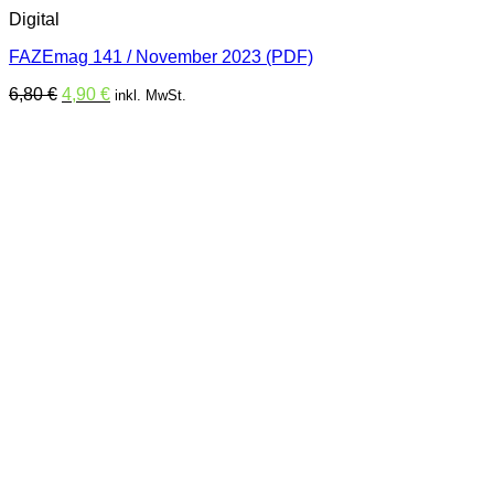
Digital
FAZEmag 141 / November 2023 (PDF)
Ursprünglicher
Aktueller
6,80
€
4,90
€
inkl. MwSt.
Preis
Preis
war:
ist:
6,80 €
4,90 €.