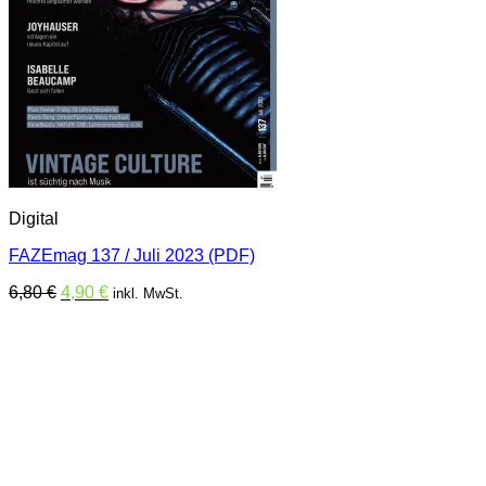
Digital
FAZEmag 137 / Juli 2023 (PDF)
Ursprünglicher
Aktueller
6,80
€
4,90
€
inkl. MwSt.
Preis
Preis
war:
ist:
6,80 €
4,90 €.