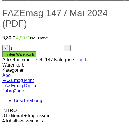
FAZEmag 147 / Mai 2024
(PDF)
Ursprünglicher
Aktueller
6,80
€
4,90
€
inkl. MwSt.
Preis
Preis
FAZEmag
war:
ist:
147
6,80 €
4,90 €.
In den Warenkorb
/
Artikelnummer:
PDF-147
Kategorie:
Digital
Mai
Warenkorb
2024
Kategorien
(PDF)
Abo
Menge
FAZEmag Print
FAZEmag Digital
Jahrgänge
Beschreibung
INTRO
3 Editorial + Impressum
4 Inhaltsverzeichnis