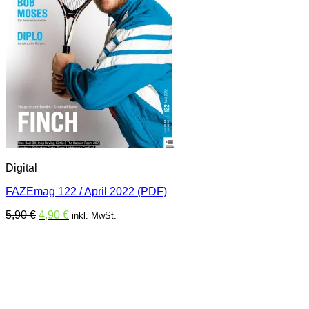
Digital
FAZEmag 122 / April 2022 (PDF)
Ursprünglicher
Aktueller
5,90
€
4,90
€
inkl. MwSt.
Preis
Preis
war:
ist:
5,90 €
4,90 €.