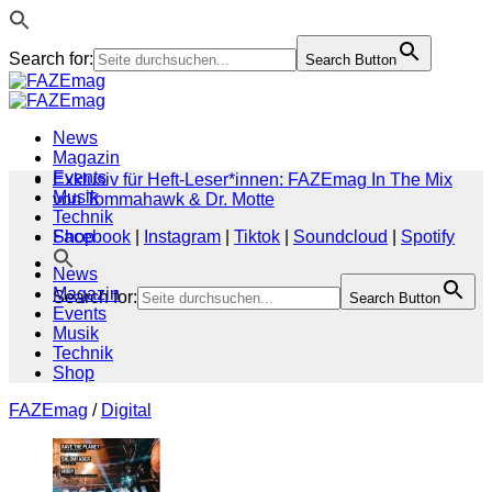
Search for:
Search Button
Zum
Inhalt
springen
News
Magazin
Events
Exklusiv für Heft-Leser*innen: FAZEmag In The Mix
Musik
von Tommahawk & Dr. Motte
Technik
Shop
Facebook
|
Instagram
|
Tiktok
|
Soundcloud
|
Spotify
News
Magazin
Search for:
Search Button
Events
Musik
Technik
Shop
FAZEmag
/
Digital