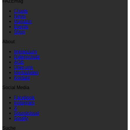
FAZEmag
Charts
News
Magazin
Events
Shop
About
Impressum
Datenschutz
AGB
Über uns
Mediadaten
Kontakt
Social Media
Facebook
Instagram
X
Soundcloud
Spotify
Suche