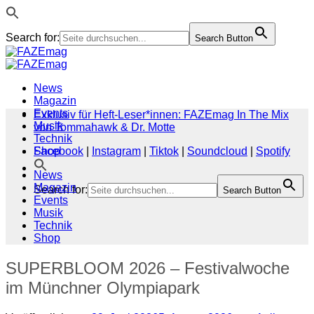
Search for:
Search Button
Zum
Inhalt
springen
News
Magazin
Events
Exklusiv für Heft-Leser*innen: FAZEmag In The Mix
Musik
von Tommahawk & Dr. Motte
Technik
Shop
Facebook
|
Instagram
|
Tiktok
|
Soundcloud
|
Spotify
News
Magazin
Search for:
Search Button
Events
Musik
Technik
Shop
SUPERBLOOM 2026 – Festivalwoche
im Münchner Olympiapark