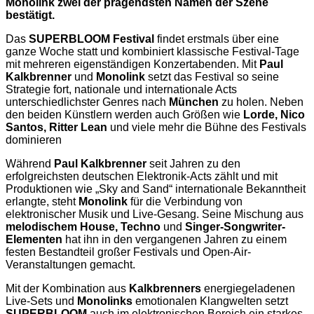
Monolink zwei der prägendsten Namen der Szene
bestätigt.
Das
SUPERBLOOM Festival
findet erstmals über eine
ganze Woche statt und kombiniert klassische Festival-Tage
mit mehreren eigenständigen Konzertabenden. Mit
Paul
Kalkbrenner
und
Monolink
setzt das Festival so seine
Strategie fort, nationale und internationale Acts
unterschiedlichster Genres nach
München
zu holen. Neben
den beiden Künstlern werden auch Größen wie
Lorde, Nico
Santos, Ritter Lean
und viele mehr die Bühne des Festivals
dominieren
Während
Paul Kalkbrenner
seit Jahren zu den
erfolgreichsten deutschen Elektronik-Acts zählt und mit
Produktionen wie „Sky and Sand“ internationale Bekanntheit
erlangte, steht
Monolink
für die Verbindung von
elektronischer Musik und Live-Gesang. Seine Mischung aus
melodischem House, Techno
und
Singer-Songwriter-
Elementen
hat ihn in den vergangenen Jahren zu einem
festen Bestandteil großer Festivals und Open-Air-
Veranstaltungen gemacht.
Mit der Kombination aus
Kalkbrenners
energiegeladenen
Live-Sets und
Monolinks
emotionalen Klangwelten setzt
SUPERBLOOM
auch im elektronischen Bereich ein starkes