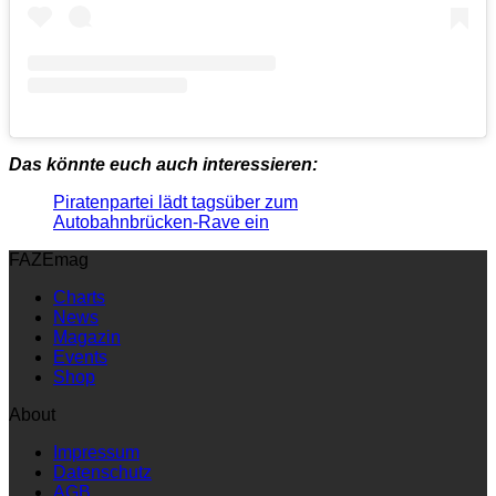
Das könnte euch auch interessieren:
Piratenpartei lädt tagsüber zum
Autobahnbrücken-Rave ein
FAZEmag
Charts
News
Magazin
Events
Shop
About
Impressum
Datenschutz
AGB