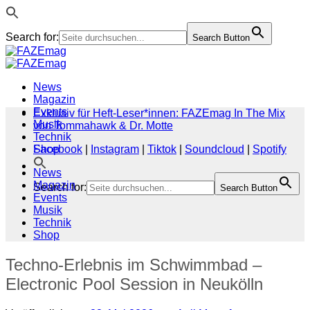
Search for:
Search Button
Zum
Inhalt
springen
News
Magazin
Events
Exklusiv für Heft-Leser*innen: FAZEmag In The Mix
Musik
von Tommahawk & Dr. Motte
Technik
Shop
Facebook
|
Instagram
|
Tiktok
|
Soundcloud
|
Spotify
News
Magazin
Search for:
Search Button
Events
Musik
Technik
Shop
Techno-Erlebnis im Schwimmbad –
Electronic Pool Session in Neukölln