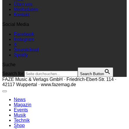
Über uns
Mediadaten
Kontakt
Social Media
Facebook
Instagram
X
Soundcloud
Spotify
Suche
Search for:
Search Button
FAZE Music & Verlags GmbH · Friedrich-Ebert-Str. 114 ·
42117 Wuppertal · www.fazemag.de
News
Magazin
Events
Musik
Technik
Shop