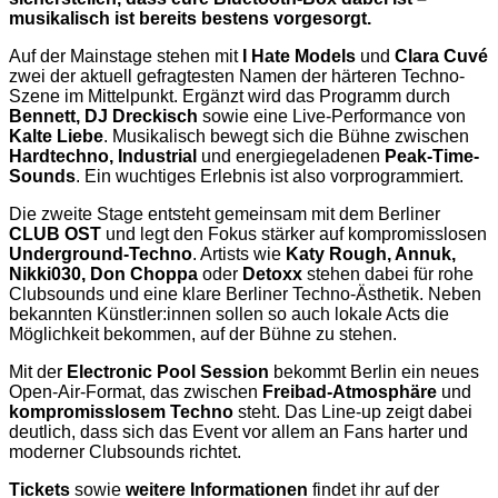
musikalisch ist bereits bestens vorgesorgt.
Auf der Mainstage stehen mit
I Hate Models
und
Clara Cuvé
zwei der aktuell gefragtesten Namen der härteren Techno-
Szene im Mittelpunkt. Ergänzt wird das Programm durch
Bennett, DJ Dreckisch
sowie eine Live-Performance von
Kalte Liebe
. Musikalisch bewegt sich die Bühne zwischen
Hardtechno, Industrial
und energiegeladenen
Peak-Time-
Sounds
. Ein wuchtiges Erlebnis ist also vorprogrammiert.
Die zweite Stage entsteht gemeinsam mit dem Berliner
CLUB OST
und legt den Fokus stärker auf kompromisslosen
Underground-Techno
. Artists wie
Katy Rough, Annuk,
Nikki030, Don Choppa
oder
Detoxx
stehen dabei für rohe
Clubsounds und eine klare Berliner Techno-Ästhetik. Neben
bekannten Künstler:innen sollen so auch lokale Acts die
Möglichkeit bekommen, auf der Bühne zu stehen.
Mit der
Electronic Pool Session
bekommt Berlin ein neues
Open-Air-Format, das zwischen
Freibad-Atmosphäre
und
kompromisslosem Techno
steht. Das Line-up zeigt dabei
deutlich, dass sich das Event vor allem an Fans harter und
moderner Clubsounds richtet.
Tickets
sowie
weitere Informationen
findet ihr auf der