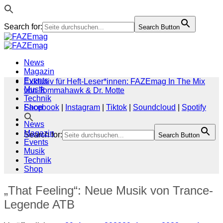
Search for:
Search Button
Zum
Inhalt
springen
News
Magazin
Events
Exklusiv für Heft-Leser*innen: FAZEmag In The Mix
Musik
von Tommahawk & Dr. Motte
Technik
Shop
Facebook
|
Instagram
|
Tiktok
|
Soundcloud
|
Spotify
News
Magazin
Search for:
Search Button
Events
Musik
Technik
Shop
„That Feeling“: Neue Musik von Trance-
Legende ATB