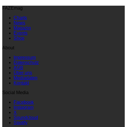
FAZEmag
Charts
News
Magazin
Events
Shop
About
Impressum
Datenschutz
AGB
Über uns
Mediadaten
Kontakt
Social Media
Facebook
Instagram
X
Soundcloud
Spotify