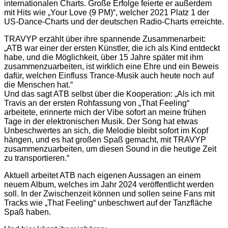
internationalen Charts. Große Erfolge feierte er außerdem
mit Hits wie „Your Love (9 PM)“, welcher 2021 Platz 1 der
US-Dance-Charts und der deutschen Radio-Charts erreichte.
TRAVYP erzählt über ihre spannende Zusammenarbeit:
„ATB war einer der ersten Künstler, die ich als Kind entdeckt
habe, und die Möglichkeit, über 15 Jahre später mit ihm
zusammenzuarbeiten, ist wirklich eine Ehre und ein Beweis
dafür, welchen Einfluss Trance-Musik auch heute noch auf
die Menschen hat.“
Und das sagt ATB selbst über die Kooperation: „Als ich mit
Travis an der ersten Rohfassung von „That Feeling“
arbeitete, erinnerte mich der Vibe sofort an meine frühen
Tage in der elektronischen Musik. Der Song hat etwas
Unbeschwertes an sich, die Melodie bleibt sofort im Kopf
hängen, und es hat großen Spaß gemacht, mit TRAVYP
zusammenzuarbeiten, um diesen Sound in die heutige Zeit
zu transportieren.“
Aktuell arbeitet ATB nach eigenen Aussagen an einem
neuem Album, welches im Jahr 2024 veröffentlicht werden
soll. In der Zwischenzeit können und sollen seine Fans mit
Tracks wie „That Feeling“ unbeschwert auf der Tanzfläche
Spaß haben.