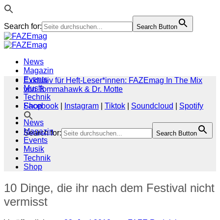
Search for:
Search Button
Zum
Inhalt
springen
News
Magazin
Events
Exklusiv für Heft-Leser*innen: FAZEmag In The Mix
Musik
von Tommahawk & Dr. Motte
Technik
Shop
Facebook
|
Instagram
|
Tiktok
|
Soundcloud
|
Spotify
News
Magazin
Search for:
Search Button
Events
Musik
Technik
Shop
10 Dinge, die ihr nach dem Festival nicht
vermisst