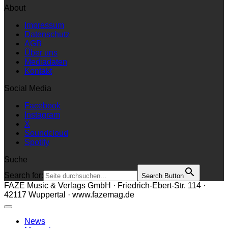
About
Impressum
Datenschutz
AGB
Über uns
Mediadaten
Kontakt
Social Media
Facebook
Instagram
X
Soundcloud
Spotify
Suche
Search for:
Search Button
FAZE Music & Verlags GmbH · Friedrich-Ebert-Str. 114 ·
42117 Wuppertal · www.fazemag.de
News