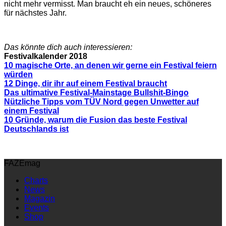
nicht mehr vermisst. Man braucht eh ein neues, schöneres
für nächstes Jahr.
Das könnte dich auch interessieren:
Festivalkalender 2018
10 magische Orte, an denen wir gerne ein Festival feiern
würden
12 Dinge, dir ihr auf einem Festival braucht
Das ultimative Festival-Mainstage Bullshit-Bingo
Nützliche Tipps vom TÜV Nord gegen Unwetter auf
einem Festival
10 Gründe, warum die Fusion das beste Festival
Deutschlands ist
FAZEmag
Charts
News
Magazin
Events
Shop