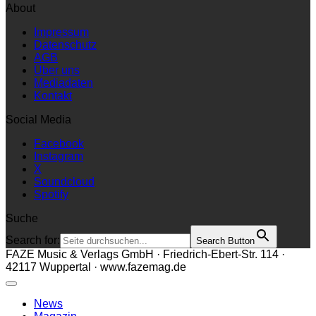
About
Impressum
Datenschutz
AGB
Über uns
Mediadaten
Kontakt
Social Media
Facebook
Instagram
X
Soundcloud
Spotify
Suche
Search for:
Search Button
FAZE Music & Verlags GmbH · Friedrich-Ebert-Str. 114 ·
42117 Wuppertal · www.fazemag.de
News