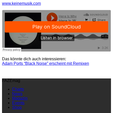
www.keinemusik.com
Das könnte dich auch interessieren:
Adam Ports “Black Noise” erscheint mit Remixen
FAZEmag
Charts
News
Magazin
Events
Shop