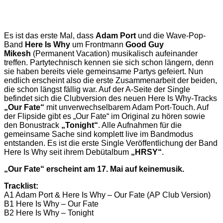
Es ist das erste Mal, dass
Adam Port
und die Wave-Pop-
Band
Here Is Why
um Frontmann
Good Guy
Mikesh
(Permanent Vacation) musikalisch aufeinander
treffen. Partytechnisch kennen sie sich schon längern, denn
sie haben bereits viele gemeinsame Partys gefeiert. Nun
endlich erscheint also die erste Zusammenarbeit der beiden,
die schon längst fällig war. Auf der A-Seite der Single
befindet sich die Clubversion des neuen Here Is Why-Tracks
„Our Fate“
mit unverwechselbarem Adam Port-Touch. Auf
der Flipside gibt es „Our Fate“ im Original zu hören sowie
den Bonustrack
„Tonight“
. Alle Aufnahmen für die
gemeinsame Sache sind komplett live im Bandmodus
entstanden. Es ist die erste Single Veröffentlichung der Band
Here Is Why seit ihrem Debütalbum
„HRSY“
.
„Our Fate“ erscheint am 17. Mai auf keinemusik.
Tracklist:
A1 Adam Port & Here Is Why – Our Fate (AP Club Version)
B1 Here Is Why – Our Fate
B2 Here Is Why – Tonight