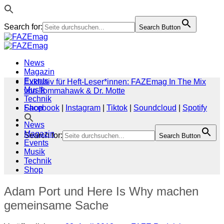
Search for:
Search Button
Zum
Inhalt
springen
News
Magazin
Events
Exklusiv für Heft-Leser*innen: FAZEmag In The Mix
Musik
von Tommahawk & Dr. Motte
Technik
Shop
Facebook
|
Instagram
|
Tiktok
|
Soundcloud
|
Spotify
News
Magazin
Search for:
Search Button
Events
Musik
Technik
Shop
Adam Port und Here Is Why machen
gemeinsame Sache