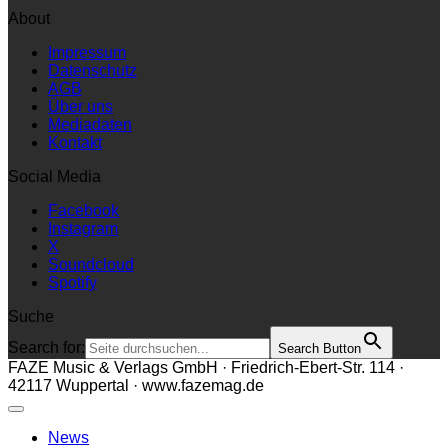
Shop
About
Impressum
Datenschutz
AGB
Über uns
Mediadaten
Kontakt
Social Media
Facebook
Instagram
X
Soundcloud
Spotify
Suche
Search for:
Search Button
FAZE Music & Verlags GmbH · Friedrich-Ebert-Str. 114 ·
42117 Wuppertal · www.fazemag.de