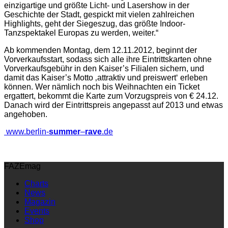
Jahre Rave in einer Nacht hinzugeben. Durch die
einzigartige und größte Licht- und Lasershow in der
Geschichte der Stadt, gespickt mit vielen zahlreichen
Highlights, geht der Siegeszug, das größte Indoor-
Tanzspektakel Europas zu werden, weiter.“
Ab kommenden Montag, dem 12.11.2012, beginnt der
Vorverkaufsstart, sodass sich alle ihre Eintrittskarten ohne
Vorverkaufsgebühr in den Kaiser’s Filialen sichern, und
damit das Kaiser’s Motto ‚attraktiv und preiswert‘ erleben
können. Wer nämlich noch bis Weihnachten ein Ticket
ergattert, bekommt die Karte zum Vorzugspreis von € 24.12.
Danach wird der Eintrittspreis angepasst auf 2013 und etwas
angehoben.
www.berlin-
summer
–
rave
.de
FAZEmag
Charts
News
Magazin
Events