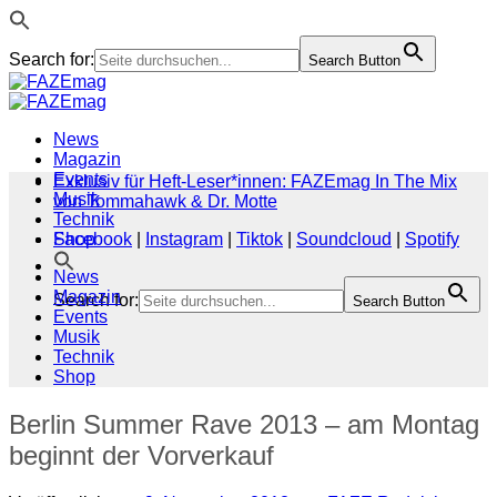
Search for:
Search Button
Zum
Inhalt
springen
News
Magazin
Events
Exklusiv für Heft-Leser*innen: FAZEmag In The Mix
Musik
von Tommahawk & Dr. Motte
Technik
Shop
Facebook
|
Instagram
|
Tiktok
|
Soundcloud
|
Spotify
News
Magazin
Search for:
Search Button
Events
Musik
Technik
Shop
Berlin Summer Rave 2013 – am Montag
beginnt der Vorverkauf