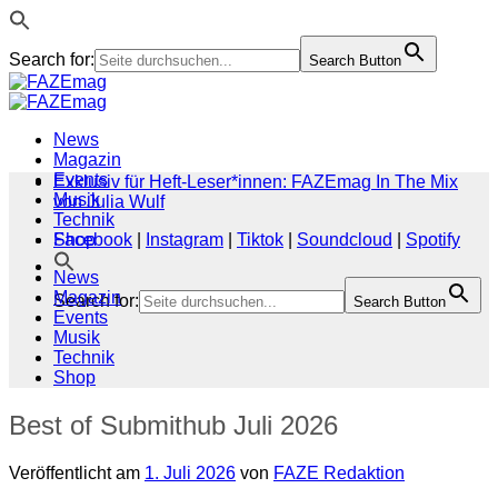
Search for:
Search Button
Zum
Inhalt
springen
News
Magazin
Events
Exklusiv für Heft-Leser*innen: FAZEmag In The Mix
Musik
von Julia Wulf
Technik
Shop
Facebook
|
Instagram
|
Tiktok
|
Soundcloud
|
Spotify
News
Magazin
Search for:
Search Button
Events
Musik
Technik
Shop
Best of Submithub Juli 2026
Veröffentlicht am
1. Juli 2026
von
FAZE Redaktion