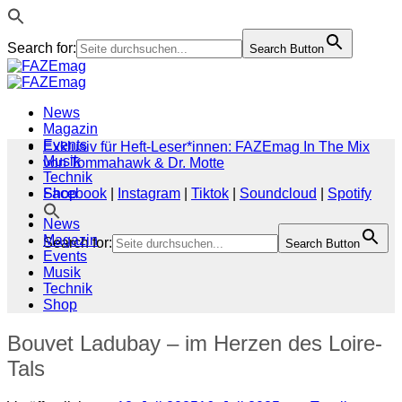
Search for:
Search Button
Zum
Inhalt
springen
News
Magazin
Events
Exklusiv für Heft-Leser*innen: FAZEmag In The Mix
Musik
von Tommahawk & Dr. Motte
Technik
Shop
Facebook
|
Instagram
|
Tiktok
|
Soundcloud
|
Spotify
News
Magazin
Search for:
Search Button
Events
Musik
Technik
Shop
Bouvet Ladubay – im Herzen des Loire-
Tals