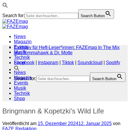
Search for:
Search Button
Zum
Inhalt
springen
News
Magazin
Events
Exklusiv für Heft-Leser*innen: FAZEmag In The Mix
Musik
von Tommahawk & Dr. Motte
Technik
Shop
Facebook
|
Instagram
|
Tiktok
|
Soundcloud
|
Spotify
News
Magazin
Search for:
Search Button
Events
Musik
Technik
Shop
Bringmann & Kopetzki’s Wild Life
Veröffentlicht am
15. Dezember 2024
12. Januar 2025
von
FAZE Redaktion