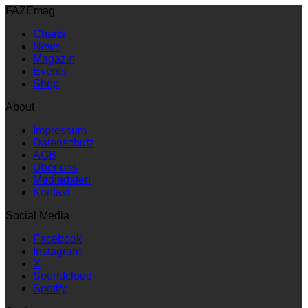
FAZEmag
Charts
News
Magazin
Events
Shop
About
Impressum
Datenschutz
AGB
Über uns
Mediadaten
Kontakt
Social Media
Facebook
Instagram
X
Soundcloud
Spotify