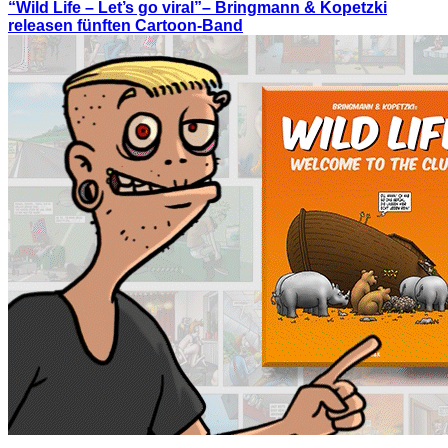
“Wild Life – Let’s go viral”– Bringmann & Kopetzki
releasen fünften Cartoon-Band