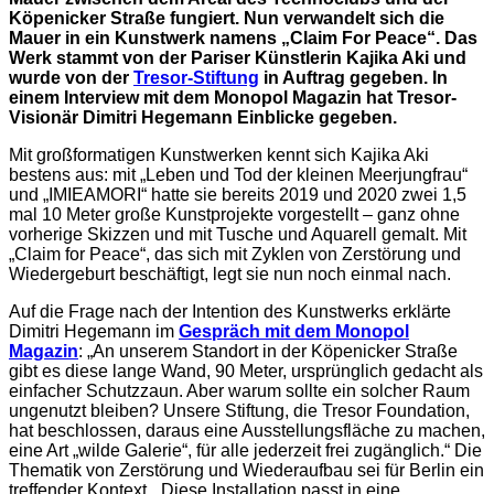
Köpenicker Straße fungiert. Nun verwandelt sich die
Mauer in ein Kunstwerk namens „Claim For Peace“. Das
Werk stammt von der Pariser Künstlerin Kajika Aki und
wurde von der
Tresor-Stiftung
in Auftrag gegeben. In
einem Interview mit dem Monopol Magazin hat Tresor-
Visionär Dimitri Hegemann Einblicke gegeben.
Mit großformatigen Kunstwerken kennt sich Kajika Aki
bestens aus: mit „Leben und Tod der kleinen Meerjungfrau“
und „IMIEAMORI“ hatte sie bereits 2019 und 2020 zwei 1,5
mal 10 Meter große Kunstprojekte vorgestellt – ganz ohne
vorherige Skizzen und mit Tusche und Aquarell gemalt. Mit
„Claim for Peace“, das sich mit Zyklen von Zerstörung und
Wiedergeburt beschäftigt, legt sie nun noch einmal nach.
Auf die Frage nach der Intention des Kunstwerks erklärte
Dimitri Hegemann im
Gespräch mit dem Monopol
Magazin
: „An unserem Standort in der Köpenicker Straße
gibt es diese lange Wand, 90 Meter, ursprünglich gedacht als
einfacher Schutzzaun. Aber warum sollte ein solcher Raum
ungenutzt bleiben? Unsere Stiftung, die Tresor Foundation,
hat beschlossen, daraus eine Ausstellungsfläche zu machen,
eine Art „wilde Galerie“, für alle jederzeit frei zugänglich.“ Die
Thematik von Zerstörung und Wiederaufbau sei für Berlin ein
treffender Kontext. „Diese Installation passt in eine