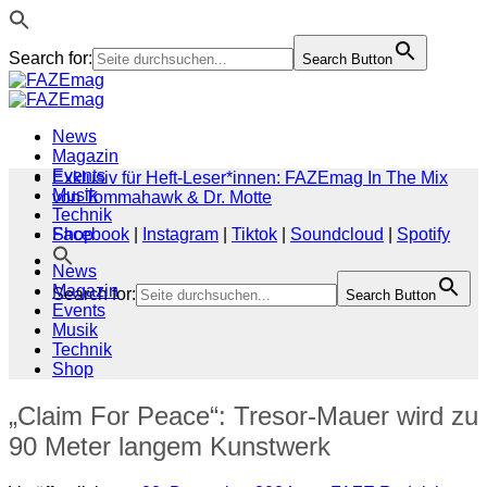
Search for:
Search Button
Zum
Inhalt
springen
News
Magazin
Events
Exklusiv für Heft-Leser*innen: FAZEmag In The Mix
Musik
von Tommahawk & Dr. Motte
Technik
Shop
Facebook
|
Instagram
|
Tiktok
|
Soundcloud
|
Spotify
News
Magazin
Search for:
Search Button
Events
Musik
Technik
Shop
„Claim For Peace“: Tresor-Mauer wird zu
90 Meter langem Kunstwerk