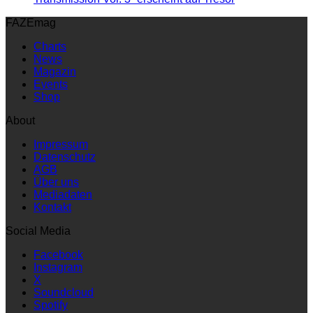
FAZEmag
Charts
News
Magazin
Events
Shop
About
Impressum
Datenschutz
AGB
Über uns
Mediadaten
Kontakt
Social Media
Facebook
Instagram
X
Soundcloud
Spotify