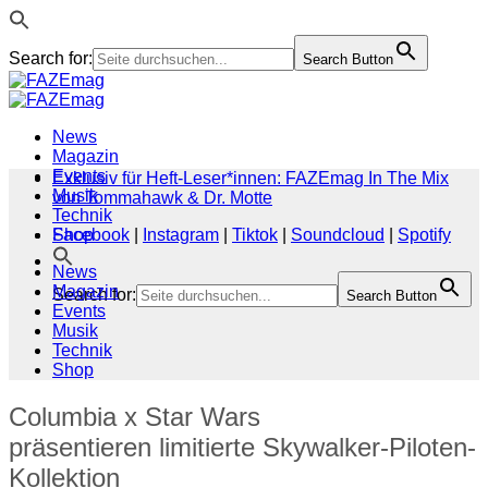
Search for:
Search Button
Zum
Inhalt
springen
News
Magazin
Events
Exklusiv für Heft-Leser*innen: FAZEmag In The Mix
Musik
von Tommahawk & Dr. Motte
Technik
Shop
Facebook
|
Instagram
|
Tiktok
|
Soundcloud
|
Spotify
News
Magazin
Search for:
Search Button
Events
Musik
Technik
Shop
Columbia x Star Wars
präsentieren limitierte Skywalker-Piloten-
Kollektion