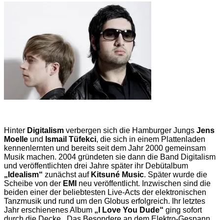
Hinter
Digitalism
verbergen sich die Hamburger Jungs
Jens
Moelle
und
Ismail Tüfekci
, die sich in einem Plattenladen
kennenlernten und bereits seit dem Jahr 2000 gemeinsam
Musik machen. 2004 gründeten sie dann die Band Digitalism
und veröffentlichten drei Jahre später ihr Debütalbum
„Idealism“
zunächst auf
Kitsuné Music
. Später wurde die
Scheibe von der
EMI
neu veröffentlicht. Inzwischen sind die
beiden einer der beliebtesten Live-Acts der elektronischen
Tanzmusik und rund um den Globus erfolgreich. Ihr letztes
Jahr erschienenes Album
„I Love You Dude“
ging sofort
durch die Decke. Das Besondere an dem Elektro-Gespann