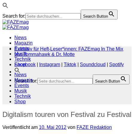
Search for:
Search Button
Zum
Inhalt
springen
News
Magazin
Events
Exklusiv für Heft-Leser*innen: FAZEmag In The Mix
Musik
von Tommahawk & Dr. Motte
Technik
Shop
Facebook
|
Instagram
|
Tiktok
|
Soundcloud
|
Spotify
News
Magazin
Search for:
Search Button
Events
Musik
Technik
Shop
Digitalism touren von Festival zu Festival
Veröffentlicht am
10. Mai 2012
von
FAZE Redaktion