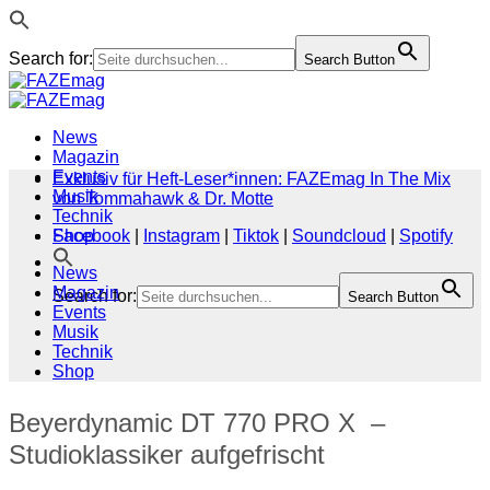
Search for:
Search Button
Zum
Inhalt
springen
News
Magazin
Events
Exklusiv für Heft-Leser*innen: FAZEmag In The Mix
Musik
von Tommahawk & Dr. Motte
Technik
Shop
Facebook
|
Instagram
|
Tiktok
|
Soundcloud
|
Spotify
News
Magazin
Search for:
Search Button
Events
Musik
Technik
Shop
Beyerdynamic DT 770 PRO X –
Studioklassiker aufgefrischt