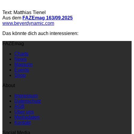
Text: Matthias Tienel
Aus dem
FAZEmag 163/09.2025
www.beyerdynamic.com
Das könnte dich auch interessieren:
FAZEmag
Charts
News
Magazin
Events
Shop
About
Impressum
Datenschutz
AGB
Über uns
Mediadaten
Kontakt
Social Media