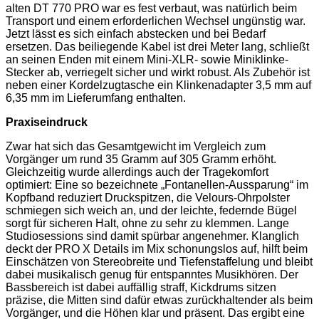
alten DT 770 PRO war es fest verbaut, was natürlich beim
Transport und einem erforderlichen Wechsel ungünstig war.
Jetzt lässt es sich einfach abstecken und bei Bedarf
ersetzen. Das beiliegende Kabel ist drei Meter lang, schließt
an seinen Enden mit einem Mini-XLR- sowie Miniklinke-
Stecker ab, verriegelt sicher und wirkt robust. Als Zubehör ist
neben einer Kordelzugtasche ein Klinkenadapter 3,5 mm auf
6,35 mm im Lieferumfang enthalten.
Praxiseindruck
Zwar hat sich das Gesamtgewicht im Vergleich zum
Vorgänger um rund 35 Gramm auf 305 Gramm erhöht.
Gleichzeitig wurde allerdings auch der Tragekomfort
optimiert: Eine so bezeichnete „Fontanellen-Aussparung“ im
Kopfband reduziert Druckspitzen, die Velours-Ohrpolster
schmiegen sich weich an, und der leichte, federnde Bügel
sorgt für sicheren Halt, ohne zu sehr zu klemmen. Lange
Studiosessions sind damit spürbar angenehmer. Klanglich
deckt der PRO X Details im Mix schonungslos auf, hilft beim
Einschätzen von Stereobreite und Tiefenstaffelung und bleibt
dabei musikalisch genug für entspanntes Musikhören. Der
Bassbereich ist dabei auffällig straff, Kickdrums sitzen
präzise, die Mitten sind dafür etwas zurückhaltender als beim
Vorgänger, und die Höhen klar und präsent. Das ergibt eine