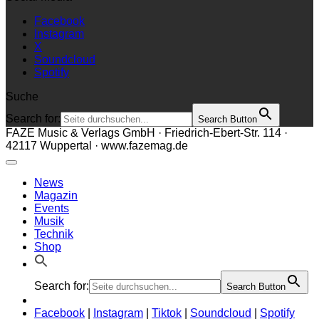
Facebook
Instagram
X
Soundcloud
Spotify
Suche
Search for:
Search Button
FAZE Music & Verlags GmbH · Friedrich-Ebert-Str. 114 ·
42117 Wuppertal · www.fazemag.de
News
Magazin
Events
Musik
Technik
Shop
Search for:
Search Button
Facebook
|
Instagram
|
Tiktok
|
Soundcloud
|
Spotify