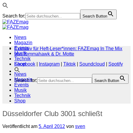
Search for:
Search Button
Zum
Inhalt
springen
News
Magazin
Events
Exklusiv für Heft-Leser*innen: FAZEmag In The Mix
Musik
von Tommahawk & Dr. Motte
Technik
Shop
Facebook
|
Instagram
|
Tiktok
|
Soundcloud
|
Spotify
News
Magazin
Search for:
Search Button
Events
Musik
Technik
Shop
Düsseldorfer Club 3001 schließt
Veröffentlicht am
5. April 2012
von
sven