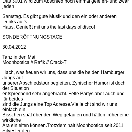
Das 3001 wird zum Abschied noch einmal gefeiert- und zwar
jeden
Samstag. Es gibt gute Musik und den ein oder anderen
Drinks auf’s
Haus. Genießt mit uns the last days of disco!
SONDERÖFFNUNGSTAGE
30.04.2012
Tanz in den Mai
Moonbootica // Rafik // Crack-T
Hach, was freuen wir uns, dass uns die beiden Hamburger
Jungs auf
unserer Abschiedstour begleiten. Zynischer Humor ist doch
der Situation
entsprechend sehr angebracht. Fette Partys aber auch und
für beides
sind die Jungs eine Top Adresse.Vielleicht sind wir uns
einfach ein
Bisschen spät über den Weg gelaufen und hätten früher eine
wirkliche
Ära einleiten können.Trotzdem hält Moonbootica seit 2011
Silvester den