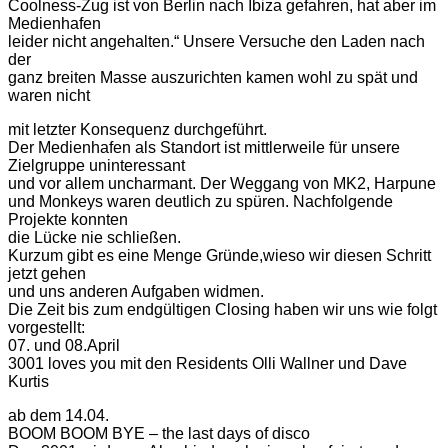
Coolness-Zug ist von Berlin nach Ibiza gefahren, hat aber im
Medienhafen
leider nicht angehalten.“ Unsere Versuche den Laden nach
der
ganz breiten Masse auszurichten kamen wohl zu spät und
waren nicht
mit letzter Konsequenz durchgeführt.
Der Medienhafen als Standort ist mittlerweile für unsere
Zielgruppe uninteressant
und vor allem uncharmant. Der Weggang von MK2, Harpune
und Monkeys waren deutlich zu spüren. Nachfolgende
Projekte konnten
die Lücke nie schließen.
Kurzum gibt es eine Menge Gründe,wieso wir diesen Schritt
jetzt gehen
und uns anderen Aufgaben widmen.
Die Zeit bis zum endgültigen Closing haben wir uns wie folgt
vorgestellt:
07. und 08.April
3001 loves you mit den Residents Olli Wallner und Dave
Kurtis
ab dem 14.04.
BOOM BOOM BYE – the last days of disco