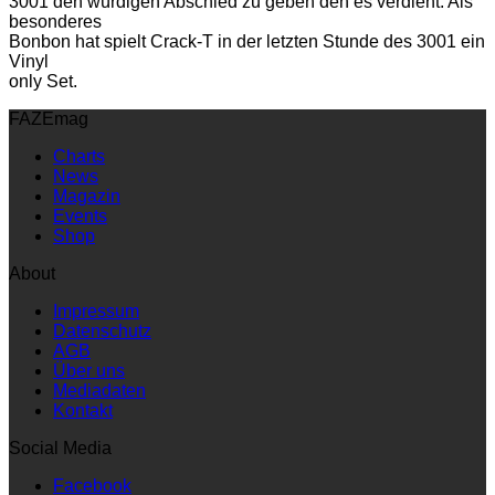
3001 den würdigen Abschied zu geben den es verdient. Als
besonderes
Bonbon hat spielt Crack-T in der letzten Stunde des 3001 ein
Vinyl
only Set.
FAZEmag
Charts
News
Magazin
Events
Shop
About
Impressum
Datenschutz
AGB
Über uns
Mediadaten
Kontakt
Social Media
Facebook