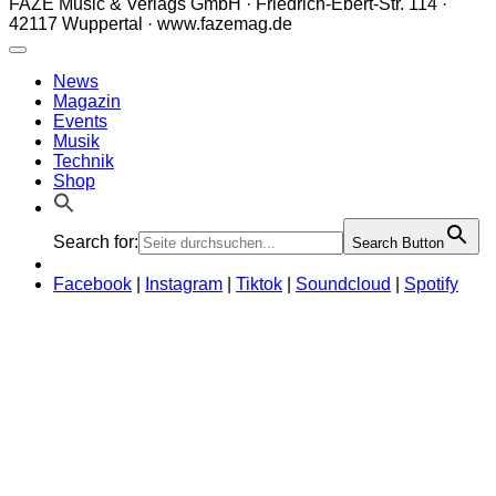
FAZE Music & Verlags GmbH · Friedrich-Ebert-Str. 114 ·
42117 Wuppertal · www.fazemag.de
News
Magazin
Events
Musik
Technik
Shop
Search for:
Search Button
Facebook
|
Instagram
|
Tiktok
|
Soundcloud
|
Spotify