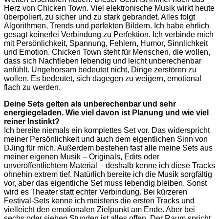
Herz von Chicken Town. Viel elektronische Musik wirkt heute
überpoliert, zu sicher und zu stark gebrandet. Alles folgt
Algorithmen, Trends und perfekten Bildern. Ich habe ehrlich
gesagt keinerlei Verbindung zu Perfektion. Ich verbinde mich
mit Persönlichkeit, Spannung, Fehlern, Humor, Sinnlichkeit
und Emotion. Chicken Town steht für Menschen, die wollen,
dass sich Nachtleben lebendig und leicht unberechenbar
anfühlt. Ungehorsam bedeutet nicht, Dinge zerstören zu
wollen. Es bedeutet, sich dagegen zu weigern, emotional
flach zu werden.
Deine Sets gelten als unberechenbar und sehr
energiegeladen. Wie viel davon ist Planung und wie viel
reiner Instinkt?
Ich bereite niemals ein komplettes Set vor. Das widerspricht
meiner Persönlichkeit und auch dem eigentlichen Sinn von
DJing für mich. Außerdem bestehen fast alle meine Sets aus
meiner eigenen Musik – Originals, Edits oder
unveröffentlichtem Material – deshalb kenne ich diese Tracks
ohnehin extrem tief. Natürlich bereite ich die Musik sorgfältig
vor, aber das eigentliche Set muss lebendig bleiben. Sonst
wird es Theater statt echter Verbindung. Bei kürzeren
Festival-Sets kenne ich meistens die ersten Tracks und
vielleicht den emotionalen Zielpunkt am Ende. Aber bei
sechs oder sieben Stunden ist alles offen. Der Raum spricht,