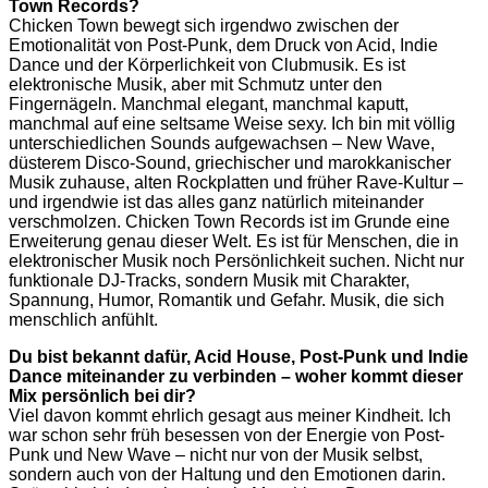
Town Records?
Chicken Town bewegt sich irgendwo zwischen der
Emotionalität von Post-Punk, dem Druck von Acid, Indie
Dance und der Körperlichkeit von Clubmusik. Es ist
elektronische Musik, aber mit Schmutz unter den
Fingernägeln. Manchmal elegant, manchmal kaputt,
manchmal auf eine seltsame Weise sexy. Ich bin mit völlig
unterschiedlichen Sounds aufgewachsen – New Wave,
düsterem Disco-Sound, griechischer und marokkanischer
Musik zuhause, alten Rockplatten und früher Rave-Kultur –
und irgendwie ist das alles ganz natürlich miteinander
verschmolzen. Chicken Town Records ist im Grunde eine
Erweiterung genau dieser Welt. Es ist für Menschen, die in
elektronischer Musik noch Persönlichkeit suchen. Nicht nur
funktionale DJ-Tracks, sondern Musik mit Charakter,
Spannung, Humor, Romantik und Gefahr. Musik, die sich
menschlich anfühlt.
Du bist bekannt dafür, Acid House, Post-Punk und Indie
Dance miteinander zu verbinden – woher kommt dieser
Mix persönlich bei dir?
Viel davon kommt ehrlich gesagt aus meiner Kindheit. Ich
war schon sehr früh besessen von der Energie von Post-
Punk und New Wave – nicht nur von der Musik selbst,
sondern auch von der Haltung und den Emotionen darin.