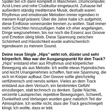
Später bin ich dann komplett in Maschinen, Drumcomputer,
Acid-Lines und rohe Clubkultur eingetaucht. Zuhause lief
außerdem ständig mediterrane Musik, deshalb waren
Rhythmus und emotionale Melodien immer irgendwo in
meinem Kopf präsent. Über die Jahre habe ich aufgehört,
diese Einflüsse voneinander trennen zu wollen. Statt immer
mehr Schichten hinzuzufügen, habe ich eher angefangen,
Dinge wegzunehmen, bis nur noch die Essenz aus Groove
und Emotion übrig blieb. Diese Spannung zwischen
Schönheit und Hässlichkeit wurde wahrscheinlich
irgendwann zu meinem Sound.
Deine neue Single „Hips“ wirkt roh, düster und sehr
körperlich. Was war der Ausgangspunkt für den Track?
„Hips“ entstand eher aus Rhythmus und körperlicher
Bewegung als aus Melodie. Ich wollte etwas Hypnotisches
und leicht Unangenehmes schaffen, fast wie Spannung, die
sich im Körper aufbaut. Der Groove sollte gleichzeitig
verführerisch und nervös wirken. Vieles an dem Track
entstand aus dem Versuch, ein bestimmtes Gefühl
einzufangen, statt technisch zu denken. Späte Nächte,
verzerrte Lautsprecher, repetitive Bewegungen, Schweiß,
Dunkelheit und Verlangen wurden ganz natürlich Teil der
Atmosphäre. Ich wollte nicht, dass der Track geschniegelt
klingt. Ich wollte, dass er lebt.