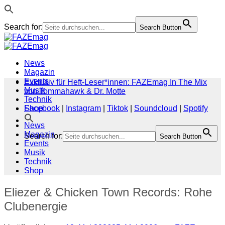
Search for:
Search Button
Zum
Inhalt
springen
News
Magazin
Events
Exklusiv für Heft-Leser*innen: FAZEmag In The Mix
Musik
von Tommahawk & Dr. Motte
Technik
Shop
Facebook
|
Instagram
|
Tiktok
|
Soundcloud
|
Spotify
News
Magazin
Search for:
Search Button
Events
Musik
Technik
Shop
Eliezer & Chicken Town Records: Rohe
Clubenergie