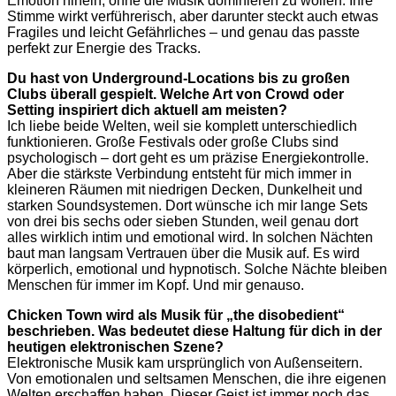
Emotion hinein, ohne die Musik dominieren zu wollen. Ihre
Stimme wirkt verführerisch, aber darunter steckt auch etwas
Fragiles und leicht Gefährliches – und genau das passte
perfekt zur Energie des Tracks.
Du hast von Underground-Locations bis zu großen
Clubs überall gespielt. Welche Art von Crowd oder
Setting inspiriert dich aktuell am meisten?
Ich liebe beide Welten, weil sie komplett unterschiedlich
funktionieren. Große Festivals oder große Clubs sind
psychologisch – dort geht es um präzise Energiekontrolle.
Aber die stärkste Verbindung entsteht für mich immer in
kleineren Räumen mit niedrigen Decken, Dunkelheit und
starken Soundsystemen. Dort wünsche ich mir lange Sets
von drei bis sechs oder sieben Stunden, weil genau dort
alles wirklich intim und emotional wird. In solchen Nächten
baut man langsam Vertrauen über die Musik auf. Es wird
körperlich, emotional und hypnotisch. Solche Nächte bleiben
Menschen für immer im Kopf. Und mir genauso.
Chicken Town wird als Musik für „the disobedient“
beschrieben. Was bedeutet diese Haltung für dich in der
heutigen elektronischen Szene?
Elektronische Musik kam ursprünglich von Außenseitern.
Von emotionalen und seltsamen Menschen, die ihre eigenen
Welten erschaffen haben. Dieser Geist ist immer noch das