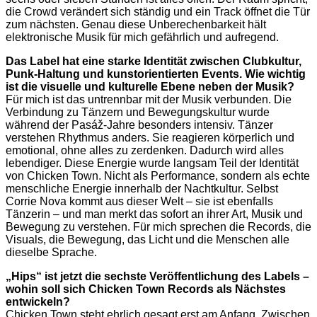
die Crowd verändert sich ständig und ein Track öffnet die Tür
zum nächsten. Genau diese Unberechenbarkeit hält
elektronische Musik für mich gefährlich und aufregend.
Das Label hat eine starke Identität zwischen Clubkultur,
Punk-Haltung und kunstorientierten Events. Wie wichtig
ist die visuelle und kulturelle Ebene neben der Musik?
Für mich ist das untrennbar mit der Musik verbunden. Die
Verbindung zu Tänzern und Bewegungskultur wurde
während der Pasáž-Jahre besonders intensiv. Tänzer
verstehen Rhythmus anders. Sie reagieren körperlich und
emotional, ohne alles zu zerdenken. Dadurch wird alles
lebendiger. Diese Energie wurde langsam Teil der Identität
von Chicken Town. Nicht als Performance, sondern als echte
menschliche Energie innerhalb der Nachtkultur. Selbst
Corrie Nova kommt aus dieser Welt – sie ist ebenfalls
Tänzerin – und man merkt das sofort an ihrer Art, Musik und
Bewegung zu verstehen. Für mich sprechen die Records, die
Visuals, die Bewegung, das Licht und die Menschen alle
dieselbe Sprache.
„Hips“ ist jetzt die sechste Veröffentlichung des Labels –
wohin soll sich Chicken Town Records als Nächstes
entwickeln?
Chicken Town steht ehrlich gesagt erst am Anfang. Zwischen