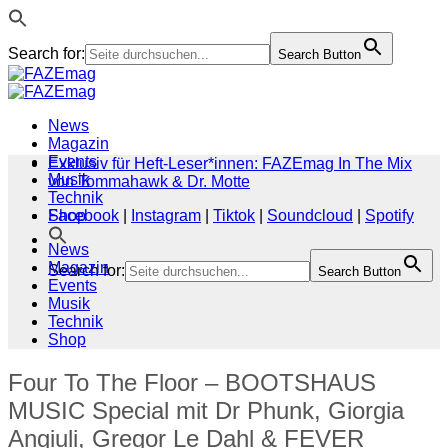
Search for:
Search Button
Zum
Inhalt
springen
News
Magazin
Events
Exklusiv für Heft-Leser*innen: FAZEmag In The Mix
Musik
von Tommahawk & Dr. Motte
Technik
Shop
Facebook
|
Instagram
|
Tiktok
|
Soundcloud
|
Spotify
News
Magazin
Search for:
Search Button
Events
Musik
Technik
Shop
Four To The Floor – BOOTSHAUS
MUSIC Special mit Dr Phunk, Giorgia
Angiuli, Gregor Le Dahl & FEVER