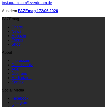
instagram.com/feverdream.de
Aus dem
FAZEmag 172/06.2026
FAZEmag
Charts
News
Magazin
Events
Shop
About
Impressum
Datenschutz
AGB
Über uns
Mediadaten
Kontakt
Social Media
Facebook
Instagram
X