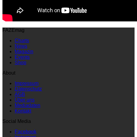
FAZEmag
Charts
News
Magazin
Events
Shop
About
Impressum
Datenschutz
AGB
Über uns
Mediadaten
Kontakt
Social Media
Facebook