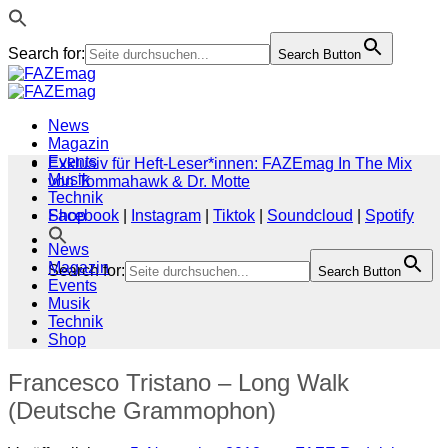
Search for:
Search Button
Zum
Inhalt
springen
News
Magazin
Events
Exklusiv für Heft-Leser*innen: FAZEmag In The Mix
Musik
von Tommahawk & Dr. Motte
Technik
Shop
Facebook
|
Instagram
|
Tiktok
|
Soundcloud
|
Spotify
News
Magazin
Search for:
Search Button
Events
Musik
Technik
Shop
Francesco Tristano – Long Walk
(Deutsche Grammophon)