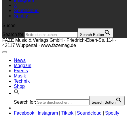
Instagram
X
Soundcloud
Spotify
Suche
Search for:
Search Button
FAZE Music & Verlags GmbH · Friedrich-Ebert-Str. 114 ·
42117 Wuppertal · www.fazemag.de
News
Magazin
Events
Musik
Technik
Shop
Search for:
Search Button
Facebook
|
Instagram
|
Tiktok
|
Soundcloud
|
Spotify