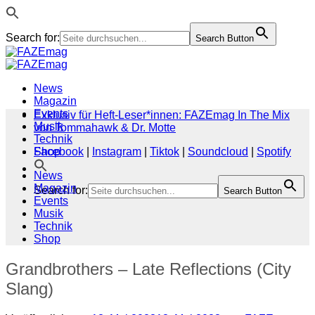
Search for:
Search Button
Zum
Inhalt
springen
News
Magazin
Events
Exklusiv für Heft-Leser*innen: FAZEmag In The Mix
Musik
von Tommahawk & Dr. Motte
Technik
Shop
Facebook
|
Instagram
|
Tiktok
|
Soundcloud
|
Spotify
News
Magazin
Search for:
Search Button
Events
Musik
Technik
Shop
Grandbrothers – Late Reflections (City
Slang)