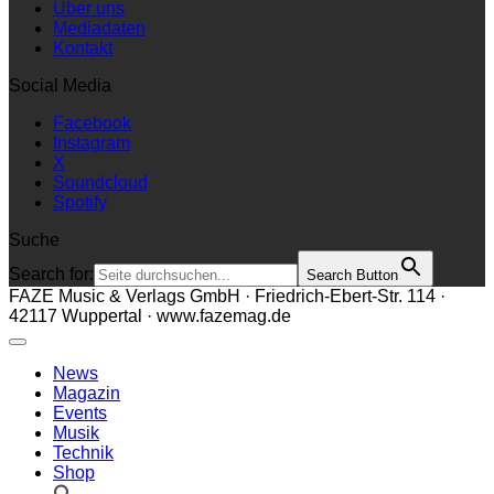
Über uns
Mediadaten
Kontakt
Social Media
Facebook
Instagram
X
Soundcloud
Spotify
Suche
Search for:
Search Button
FAZE Music & Verlags GmbH · Friedrich-Ebert-Str. 114 ·
42117 Wuppertal · www.fazemag.de
News
Magazin
Events
Musik
Technik
Shop