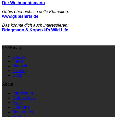
Der Weihnachtsmann
Gubis eher nicht so dolle Klamotten:
www.gubishirts.de
Das könnte dich auch interessieren:
Bringmann & Kopetzki’s Wild Life
FAZEmag
Charts
News
Magazin
Events
Shop
About
Impressum
Datenschutz
AGB
Über uns
Mediadaten
Kontakt