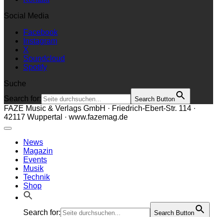
Social Media
Facebook
Instagram
X
Soundcloud
Spotify
Suche
Search for:
Search Button
FAZE Music & Verlags GmbH · Friedrich-Ebert-Str. 114 ·
42117 Wuppertal · www.fazemag.de
News
Magazin
Events
Musik
Technik
Shop
Search for:
Search Button