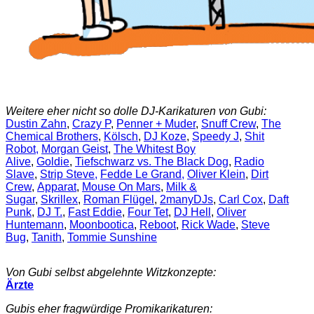
Weitere eher nicht so dolle DJ-Karikaturen von Gubi:
Dustin Zahn
,
Crazy P
,
Penner + Muder
,
Snuff Crew
,
The
Chemical Brothers
,
Kölsch
,
DJ Koze
,
Speedy J
,
Shit
Robot,
Morgan Geist
,
The Whitest Boy
Alive
,
Goldie
,
Tiefschwarz vs. The Black Dog
,
Radio
Slave
,
Strip Steve,
Fedde Le Grand,
Oliver Klein
,
Dirt
Crew
,
Apparat
,
Mouse On Mars
,
Milk &
Sugar
,
Skrillex
,
Roman Flügel
,
2manyDJs
,
Carl Cox
,
Daft
Punk
,
DJ T.
,
Fast Eddie
,
Four Tet
,
DJ Hell
,
Oliver
Huntemann
,
Moonbootica
,
Reboot
,
Rick Wade
,
Steve
Bug
,
Tanith
,
Tommie Sunshine
Von Gubi selbst abgelehnte Witzkonzepte:
Ärzte
Gubis eher fragwürdige Promikarikaturen: