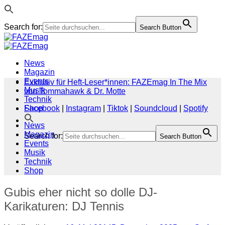
Search for:
Search Button
Zum
Inhalt
springen
News
Magazin
Events
Exklusiv für Heft-Leser*innen: FAZEmag In The Mix
Musik
von Tommahawk & Dr. Motte
Technik
Shop
Facebook
|
Instagram
|
Tiktok
|
Soundcloud
|
Spotify
News
Magazin
Search for:
Search Button
Events
Musik
Technik
Shop
Gubis eher nicht so dolle DJ-
Karikaturen: DJ Tennis