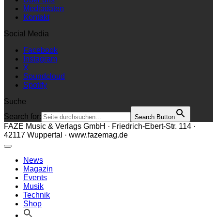
Mediadaten
Kontakt
Social Media
Facebook
Instagram
X
Soundcloud
Spotify
Suche
Search for:
Search Button
FAZE Music & Verlags GmbH · Friedrich-Ebert-Str. 114 ·
42117 Wuppertal · www.fazemag.de
News
Magazin
Events
Musik
Technik
Shop