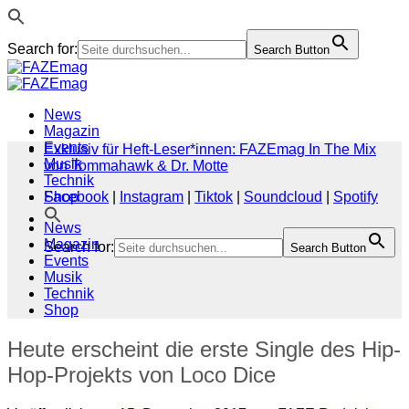
Search for:
Search Button
Zum
Inhalt
springen
News
Magazin
Events
Exklusiv für Heft-Leser*innen: FAZEmag In The Mix
Musik
von Tommahawk & Dr. Motte
Technik
Shop
Facebook
|
Instagram
|
Tiktok
|
Soundcloud
|
Spotify
News
Magazin
Search for:
Search Button
Events
Musik
Technik
Shop
Heute erscheint die erste Single des Hip-
Hop-Projekts von Loco Dice