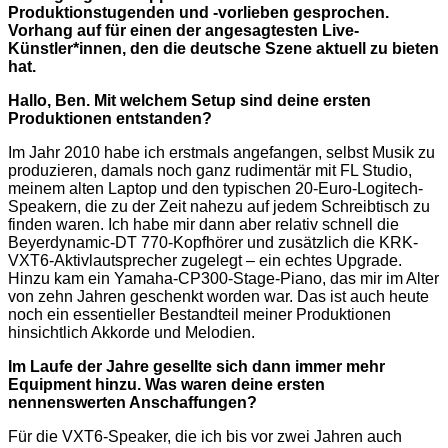
Produktionstugenden und -vorlieben gesprochen.
Vorhang auf für einen der angesagtesten Live-
Künstler*innen, den die deutsche Szene aktuell zu bieten
hat.
Hallo, Ben. Mit welchem Setup sind deine ersten
Produktionen entstanden?
Im Jahr 2010 habe ich erstmals angefangen, selbst Musik zu
produzieren, damals noch ganz rudimentär mit FL Studio,
meinem alten Laptop und den typischen 20-Euro-Logitech-
Speakern, die zu der Zeit nahezu auf jedem Schreibtisch zu
finden waren. Ich habe mir dann aber relativ schnell die
Beyerdynamic-DT 770-Kopfhörer und zusätzlich die KRK-
VXT6-Aktivlautsprecher zugelegt – ein echtes Upgrade.
Hinzu kam ein Yamaha-CP300-Stage-Piano, das mir im Alter
von zehn Jahren geschenkt worden war. Das ist auch heute
noch ein essentieller Bestandteil meiner Produktionen
hinsichtlich Akkorde und Melodien.
Im Laufe der Jahre gesellte sich dann immer mehr
Equipment hinzu. Was waren deine ersten
nennenswerten Anschaffungen?
Für die VXT6-Speaker, die ich bis vor zwei Jahren auch