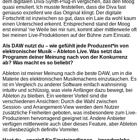
dem digitalen Diva-Synth-Plug-in verglichen, das den Moog
quasi emuliert. Ich musste feststellen, dass die Diva fast
genauso exzellent wie das Original klingt. Der digitale
Fortschritt ist inzwischen so gut, dass ein Laie da wohl kaum
einen Unterschied erkennt. Entsprechend stand der Moog
erst einmal ‘ne Weile bei mir rum, kommt aber mittlerweile oft
bei meinen Live-Produktionen auf der Bühne zum Einsatz.
Als DAW nutzt du – wie gefühlt jede Produzent*in von
elektronischer Musik – Ableton Live. Was setzt das
Programm deiner Meinung nach von der Konkurrenz
ab? Was macht es so beliebt?
Ableton ist meiner Meinung nach die beste DAW, um in die
Materie des elektronischen Musikmachens einzutauchen. Es
ist im Vergleich zu anderer Software einfach wahnsinnig
intuitiv und schlüssig, was viele Anfänger dazu bewegt, bei
Ableton zu bleiben. Ein weiterer Vorteil sind die
verschiedenen Ansichten: Durch die Wahl zwischen
Session- und Arrangement-View werden dem Nutzer
zusätzliche Freiheiten geboten, was insbesondere zum Live-
Produzieren hervorragend geeignet ist. Andere Anbieter
verfügen mittlerweile auch über dieses Feature, aber Ableton
ist diesbezüglich definitiv Vorreiter.