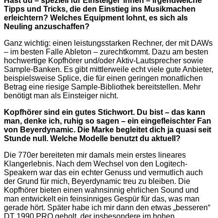
Hast du – speziell für Einsteiger*innen – irgendwelche
Tipps und Tricks, die den Einstieg ins Musikmachen
erleichtern? Welches Equipment lohnt, es sich als
Neuling anzuschaffen?
Ganz wichtig: einen leistungsstarken Rechner, der mit DAWs
– im besten Falle Ableton – zurechtkommt. Dazu am besten
hochwertige Kopfhörer und/oder Aktiv-Lautsprecher sowie
Sample-Banken. Es gibt mittlerweile echt viele gute Anbieter,
beispielsweise Splice, die für einen geringen monatlichen
Betrag eine riesige Sample-Bibliothek bereitstellen. Mehr
benötigt man als Einsteiger nicht.
Kopfhörer sind ein gutes Stichwort. Du bist – das kann
man, denke ich, ruhig so sagen – ein eingefleischter Fan
von Beyerdynamic. Die Marke begleitet dich ja quasi seit
Stunde null. Welche Modelle benutzt du aktuell?
Die 770er bereiteten mir damals mein erstes lineares
Klangerlebnis. Nach dem Wechsel von den Logitech-
Speakern war das ein echter Genuss und vermutlich auch
der Grund für mich, Beyerdynamic treu zu bleiben. Die
Kopfhörer bieten einen wahnsinnig ehrlichen Sound und
man entwickelt ein feinsinniges Gespür für das, was man
gerade hört. Später habe ich mir dann den etwas „besseren“
DT 1990 PRO geholt, der insbesondere im hohen