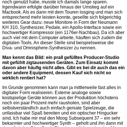
noch genutzt habe, musste ich damals lange sparen.
Irgendwann erfolgte darüber hinaus der Umstieg auf ein
Macbook. Als es dann mit dem Touren losging und man sich
entsprechend mehr leisten konnte, gesellte sich folgerichtig
weiteres Gear dazu: neue Monitore in Form der Neumann
KH 310, Synthesizer, Pedale, ein Apollo-Interface sowie ein
hochwertiger Kompressor (ein 1176er-Nachbau). Da ich aber
auch viel mit dem Computer arbeite, häuften sich zudem die
digitalen Tools. An dieser Stelle sind beispielsweise die
Diva- und Omnisphere-Synthesizer zu nennen.
Man kennt das Bild: ein prall gefülltes Producer-Studio
mit gefühlt zigtausenden Geräten. Zum Einsatz kommt
davon aber häufig nicht alles. Gibt es bei dir auch das ein
oder andere Equipment, dessen Kauf sich nicht so
wirklich rentiert hat?
Im Grunde genommen kann man ja mittlerweile fast alles in
digitaler Form realisieren. Externe analoge sowie
kostspielige Geräte können aus der Produktion höchstens
noch ein paar Prozent mehr rausholen, sind aber
selbstverständlich auch einfach geniale Spielzeuge, die
unfassbar viel Spaß bereiten und ein optischer Hingucker
sind. Ich habe mir mal den Moog Subsequent 37 – ein sehr
bekannter und hochwertiger Synth – geholt und ihn dann mit