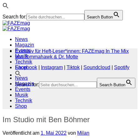
Search for:
Search Button
Zum
Inhalt
springen
News
Magazin
Events
Exklusiv für Heft-Leser*innen: FAZEmag In The Mix
Musik
von Tommahawk & Dr. Motte
Technik
Shop
Facebook
|
Instagram
|
Tiktok
|
Soundcloud
|
Spotify
News
Magazin
Search for:
Search Button
Events
Musik
Technik
Shop
Im Studio mit Ben Böhmer
Veröffentlicht am
1. Mai 2022
von
Milan