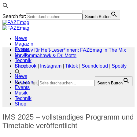
Search for:
Search Button
Zum
Inhalt
springen
News
Magazin
Events
Exklusiv für Heft-Leser*innen: FAZEmag In The Mix
Musik
von Tommahawk & Dr. Motte
Technik
Shop
Facebook
|
Instagram
|
Tiktok
|
Soundcloud
|
Spotify
News
Magazin
Search for:
Search Button
Events
Musik
Technik
Shop
IMS 2025 – vollständiges Programm und
Timetable veröffentlicht