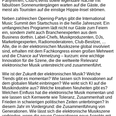
Partyreihen, Club-Events sowie legendäre Nächte mit
fabulösen Sonnenuntergängen warten auf die Gäste, die
meist als Touristen auf die einstige Hippie-Insel strömen.
Neben zahlreichen Opening-Partys gibt die International
Music Summit den Startschuss in die heiße Jahreszeit. Ein
umfangreiches Programm lädt nicht nur Gäste zum Feiern
ein, sondern zieht auch Branchenexperten aus dem
Business dorthin. Label-Chefs, Musikproduzenten, DJs,
Marketingexperten, Radiomoderatoren, Club-Besitzer, …
Alle, die in der elektronischen Musikszene global involviert
sind, erhalten mit dem Fachkongress einen großen Mehrwert
und die Chance auf Vernetzung – kurzum: eine wichtige
Innovation für die Szene, die die weltweite Relevanz
elektronischer Musik unterstreicht und zusammenführt.
Wie ist der Zukunft der elektronischen Musik? Welche
Trends gibt es momentan? Wie lassen sich Innovationen auf
dem globalen Markt einbringen? Wie wirkt sich KI auf die
Musikindustrie aus? Welche kreativen Neuheiten gibt es?
Welchen Einfluss hat die elektronische Musik momentan und
wie lassen sich Kernwerte wie Toleranz, Zusammenhalt und
Frieden in schwierigen politischen Zeiten unterbringen? In
diesem Jahr im Vordergrund: die Zusammenführung von
Generationen. Wie lässt sich die elektronische Musikszene
verbinden, wenn die neuen Generationen neue Aspekte mit