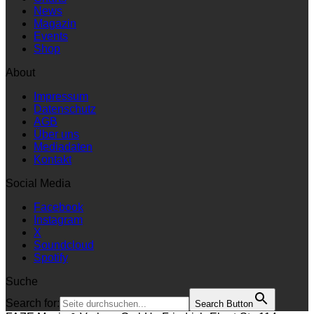
News
Magazin
Events
Shop
About
Impressum
Datenschutz
AGB
Über uns
Mediadaten
Kontakt
Social Media
Facebook
Instagram
X
Soundcloud
Spotify
Suche
Search for:
Search Button