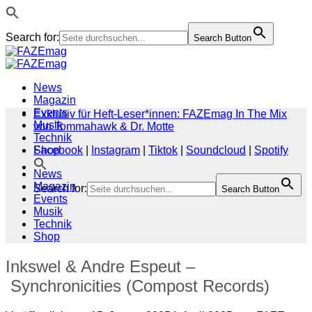
Search for:
Search Button
Zum
Inhalt
springen
News
Magazin
Events
Exklusiv für Heft-Leser*innen: FAZEmag In The Mix
Musik
von Tommahawk & Dr. Motte
Technik
Shop
Facebook
|
Instagram
|
Tiktok
|
Soundcloud
|
Spotify
News
Magazin
Search for:
Search Button
Events
Musik
Technik
Shop
Inkswel & Andre Espeut –
Synchronicities (Compost Records)