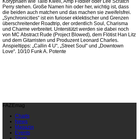
Koryphäen wie Talib Kweli, Amp Fiddler oder Lee Scratch
Perry stehen. Große Namen hin oder her, wichtig ist, dass
die beiden auch matchen und das machen sie zweifelsfrei.
„Synchronicities“ ist ein furioser eklektischer und Grenzen
überschreitender Roadtrip, der ordentlich Soul, Charisma
und Charme verbreitet. Unterstützt werden sie dabei noch
von MC Abstract Rude (Project Blowed), dem Flötist Han Litz
und dem Gitarristen und Produzent Leonard Charles.
Anspieltipps: „Callin 4 U“, „Street Soul“ und „Downtown
Love“. 10/10 Funk A. Potente
FAZEmag
Charts
News
Magazin
Events
Shop