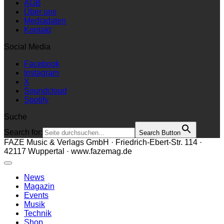
AGB
Über uns
Mediadaten
Kontakt
Social Media
Facebook
Instagram
X
Soundcloud
Spotify
Suche
Search for:
Search Button
FAZE Music & Verlags GmbH · Friedrich-Ebert-Str. 114 ·
42117 Wuppertal · www.fazemag.de
News
Magazin
Events
Musik
Technik
Shop