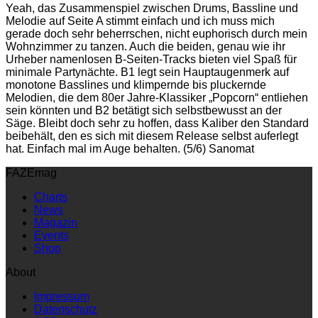
Yeah, das Zusammenspiel zwischen Drums, Bassline und
Melodie auf Seite A stimmt einfach und ich muss mich
gerade doch sehr beherrschen, nicht euphorisch durch mein
Wohnzimmer zu tanzen. Auch die beiden, genau wie ihr
Urheber namenlosen B-Seiten-Tracks bieten viel Spaß für
minimale Partynächte. B1 legt sein Hauptaugenmerk auf
monotone Basslines und klimpernde bis pluckernde
Melodien, die dem 80er Jahre-Klassiker „Popcorn“ entliehen
sein könnten und B2 betätigt sich selbstbewusst an der
Säge. Bleibt doch sehr zu hoffen, dass Kaliber den Standard
beibehält, den es sich mit diesem Release selbst auferlegt
hat. Einfach mal im Auge behalten. (5/6) Sanomat
FAZEmag
Charts
News
Magazin
Events
Shop
About
Impressum
Datenschutz