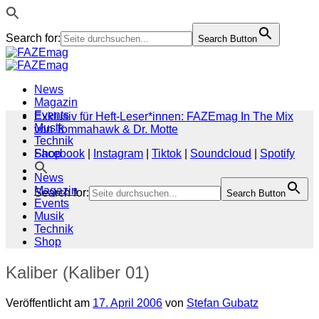
Search for:
Search Button
Zum
Inhalt
springen
News
Magazin
Events
Exklusiv für Heft-Leser*innen: FAZEmag In The Mix
Musik
von Tommahawk & Dr. Motte
Technik
Shop
Facebook
|
Instagram
|
Tiktok
|
Soundcloud
|
Spotify
News
Magazin
Search for:
Search Button
Events
Musik
Technik
Shop
Kaliber (Kaliber 01)
Veröffentlicht am
17. April 2006
von
Stefan Gubatz