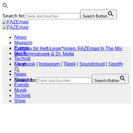
Search for:
Search Button
Zum
Inhalt
springen
News
Magazin
Events
Exklusiv für Heft-Leser*innen: FAZEmag In The Mix
Musik
von Tommahawk & Dr. Motte
Technik
Shop
Facebook
|
Instagram
|
Tiktok
|
Soundcloud
|
Spotify
News
Magazin
Search for:
Search Button
Events
Musik
Technik
Shop