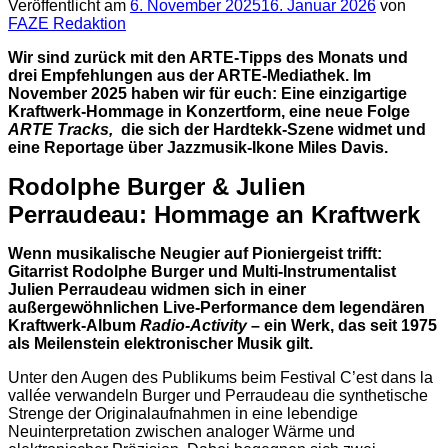
Veröffentlicht am
6. November 2025
16. Januar 2026
von
FAZE Redaktion
Wir sind zurück mit den ARTE-Tipps des Monats und
drei Empfehlungen aus der ARTE-Mediathek. Im
November 2025 haben wir für euch: Eine einzigartige
Kraftwerk-Hommage in Konzertform, eine neue Folge
ARTE Tracks,
die sich der Hardtekk-Szene widmet und
eine Reportage über Jazzmusik-Ikone Miles Davis.
Rodolphe Burger & Julien
Perraudeau: Hommage an Kraftwerk
Wenn musikalische Neugier auf Pioniergeist trifft:
Gitarrist Rodolphe Burger und Multi-Instrumentalist
Julien Perraudeau widmen sich in einer
außergewöhnlichen Live-Performance dem legendären
Kraftwerk-Album
Radio-Activity
– ein Werk, das seit 1975
als Meilenstein elektronischer Musik gilt.
Unter den Augen des Publikums beim Festival C’est dans la
vallée verwandeln Burger und Perraudeau die synthetische
Strenge der Originalaufnahmen in eine lebendige
Neuinterpretation zwischen analoger Wärme und