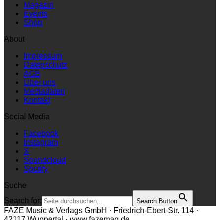
Magazin
Events
Shop
About
Impressum
Datenschutz
AGB
Über uns
Mediadaten
Kontakt
Social Media
Facebook
Instagram
X
Soundcloud
Spotify
Suche
Search for:
Search Button
FAZE Music & Verlags GmbH · Friedrich-Ebert-Str. 114 ·
42117 Wuppertal · www.fazemag.de