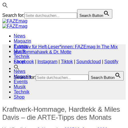
Search for:
Search Button
Zum
Inhalt
springen
News
Magazin
Events
Exklusiv für Heft-Leser*innen: FAZEmag In The Mix
Musik
von Tommahawk & Dr. Motte
Technik
Shop
Facebook
|
Instagram
|
Tiktok
|
Soundcloud
|
Spotify
News
Magazin
Search for:
Search Button
Events
Musik
Technik
Shop
Kraftwerk-Hommage, Hardtekk & Miles
Davis – die ARTE-Tipps des Monats