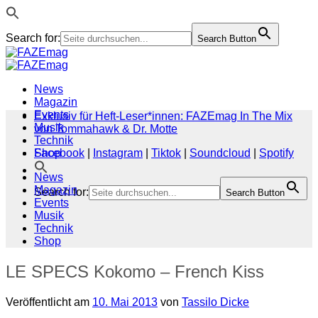
Search for:
Search Button
Zum
Inhalt
springen
News
Magazin
Events
Exklusiv für Heft-Leser*innen: FAZEmag In The Mix
Musik
von Tommahawk & Dr. Motte
Technik
Shop
Facebook
|
Instagram
|
Tiktok
|
Soundcloud
|
Spotify
News
Magazin
Search for:
Search Button
Events
Musik
Technik
Shop
LE SPECS Kokomo – French Kiss
Veröffentlicht am
10. Mai 2013
von
Tassilo Dicke