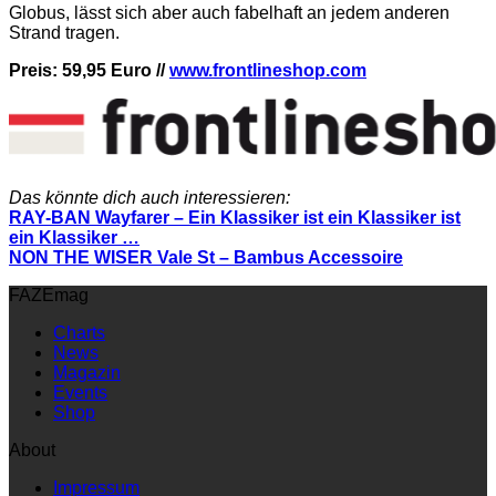
Globus, lässt sich aber auch fabelhaft an jedem anderen
Strand tragen.
Preis: 59,95 Euro //
www.frontlineshop.com
Das könnte dich auch interessieren:
RAY-BAN Wayfarer – Ein Klassiker ist ein Klassiker ist
ein Klassiker …
NON THE WISER Vale St – Bambus Accessoire
FAZEmag
Charts
News
Magazin
Events
Shop
About
Impressum