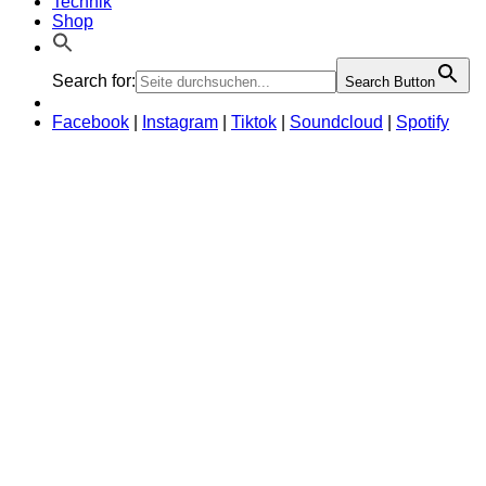
Technik
Shop
Search for:
Search Button
Facebook
|
Instagram
|
Tiktok
|
Soundcloud
|
Spotify