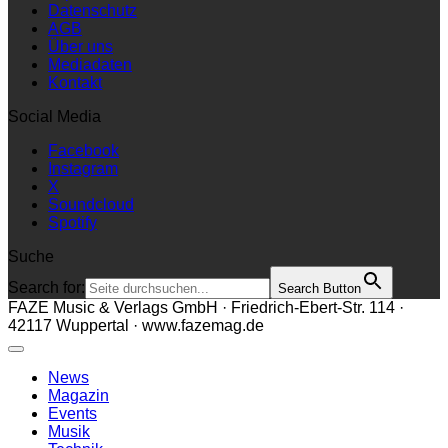
Datenschutz
AGB
Über uns
Mediadaten
Kontakt
Social Media
Facebook
Instagram
X
Soundcloud
Spotify
Suche
Search for:
Search Button
FAZE Music & Verlags GmbH · Friedrich-Ebert-Str. 114 ·
42117 Wuppertal · www.fazemag.de
News
Magazin
Events
Musik