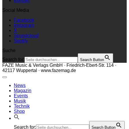
Kontakt
Social Media
Facebook
Instagram
X
Soundcloud
Spotify
Suche
Search for:
Search Button
FAZE Music & Verlags GmbH · Friedrich-Ebert-Str. 114 ·
42117 Wuppertal · www.fazemag.de
News
Magazin
Events
Musik
Technik
Shop
Search for:
Search Button