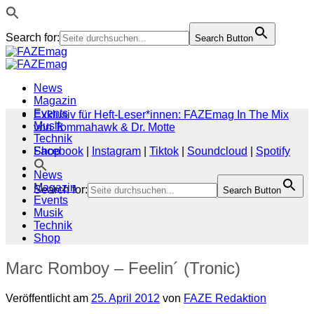
Search for:
Search Button
Zum
Inhalt
springen
News
Magazin
Events
Exklusiv für Heft-Leser*innen: FAZEmag In The Mix
Musik
von Tommahawk & Dr. Motte
Technik
Shop
Facebook
|
Instagram
|
Tiktok
|
Soundcloud
|
Spotify
News
Magazin
Search for:
Search Button
Events
Musik
Technik
Shop
Marc Romboy – Feelin´ (Tronic)
Veröffentlicht am
25. April 2012
von
FAZE Redaktion