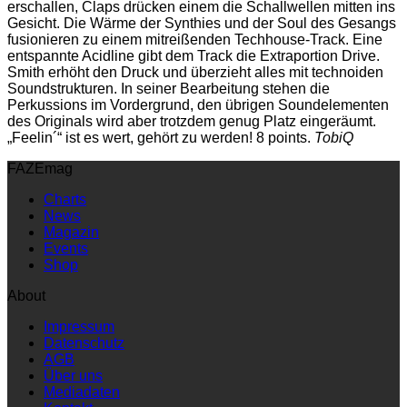
erschallen, Claps drücken einem die Schallwellen mitten ins
Gesicht. Die Wärme der Synthies und der Soul des Gesangs
fusionieren zu einem mitreißenden Techhouse-Track. Eine
entspannte Acidline gibt dem Track die Extraportion Drive.
Smith erhöht den Druck und überzieht alles mit technoiden
Soundstrukturen. In seiner Bearbeitung stehen die
Perkussions im Vordergrund, den übrigen Soundelementen
des Originals wird aber trotzdem genug Platz eingeräumt.
„Feelin´“ ist es wert, gehört zu werden! 8 points.
TobiQ
FAZEmag
Charts
News
Magazin
Events
Shop
About
Impressum
Datenschutz
AGB
Über uns
Mediadaten