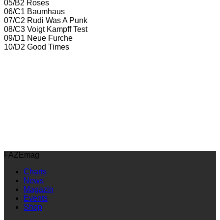
05/B2 Roses
06/C1 Baumhaus
07/C2 Rudi Was A Punk
08/C3 Voigt Kampff Test
09/D1 Neue Furche
10/D2 Good Times
FAZEmag
Charts
News
Magazin
Events
Shop