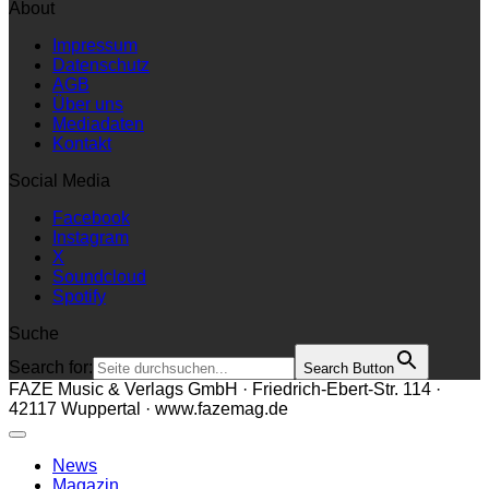
About
Impressum
Datenschutz
AGB
Über uns
Mediadaten
Kontakt
Social Media
Facebook
Instagram
X
Soundcloud
Spotify
Suche
Search for:
Search Button
FAZE Music & Verlags GmbH · Friedrich-Ebert-Str. 114 ·
42117 Wuppertal · www.fazemag.de
News
Magazin