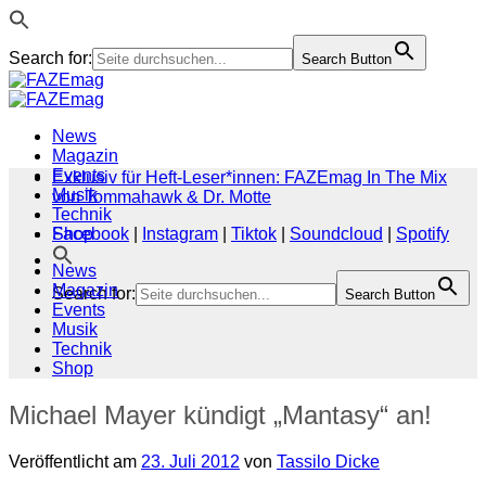
Search for:
Search Button
Zum
Inhalt
springen
News
Magazin
Events
Exklusiv für Heft-Leser*innen: FAZEmag In The Mix
Musik
von Tommahawk & Dr. Motte
Technik
Shop
Facebook
|
Instagram
|
Tiktok
|
Soundcloud
|
Spotify
News
Magazin
Search for:
Search Button
Events
Musik
Technik
Shop
Michael Mayer kündigt „Mantasy“ an!
Veröffentlicht am
23. Juli 2012
von
Tassilo Dicke