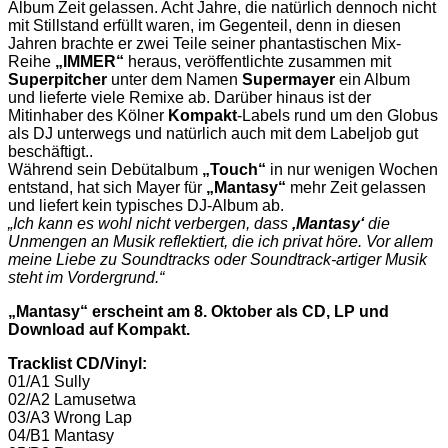
Album Zeit gelassen. Acht Jahre, die natürlich dennoch nicht
mit Stillstand erfüllt waren, im Gegenteil, denn in diesen
Jahren brachte er zwei Teile seiner phantastischen Mix-
Reihe
„IMMER“
heraus, veröffentlichte zusammen mit
Superpitcher
unter dem Namen
Supermayer
ein Album
und lieferte viele Remixe ab. Darüber hinaus ist der
Mitinhaber des Kölner
Kompakt
-Labels rund um den Globus
als DJ unterwegs und natürlich auch mit dem Labeljob gut
beschäftigt..
Während sein Debütalbum
„Touch“
in nur wenigen Wochen
entstand, hat sich Mayer für
„Mantasy“
mehr Zeit gelassen
und liefert kein typisches DJ-Album ab.
„Ich kann es wohl nicht verbergen, dass
‚Mantasy‘
die
Unmengen an Musik reflektiert, die ich privat höre. Vor allem
meine Liebe zu Soundtracks oder Soundtrack-artiger Musik
steht
im Vordergrund.“
„Mantasy“ erscheint am 8. Oktober als CD, LP und
Download auf Kompakt.
Tracklist CD/Vinyl:
01/A1 Sully
02/A2 Lamusetwa
03/A3 Wrong Lap
04/B1 Mantasy