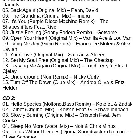
Daniels
05. Back Again (Original Mix) – Penn, David
06. The Grandma (Original Mix) – Imiuru
07. It’s You (Purple Disco Machine Remix) – The
Shapeshifters Feat. River
08. Just A Feeling (Sonny Fodera Remix) – Gotsome
09. Open Your Heart (Original Mix) – Vanilla Ace & Lou Van
10. Bring Me Joy (Giom Remix) – Franco De Mulero & Alex
Lavian
11. Your Love (Original Mix) – Saccao & Alceen
12. Set My Soul Free (Original Mix) – The Checkup
13. Leaving Me Again (Original Mix) – Todd Terry & Stuart
Ojelay
14. Underground (Noir Remix) – Nicky Curly
15. Turn Off The Dawn (Club Mix) – Andrea Oliva & Fritz
Helder
CD 2:
01. Hello Species (Mollono.Bass Remix) – Kotelett & Zadak
02. Talbot (Original Mix) – Kölsch Feat. G. Schwellenbach
03. Slowly Burning (Original Mix) – Cristoph Feat. Jem
Cooke
04. Sleep No More (Vocal Mix) – Noir & Chris Minus
05. Fields Without Fences (Djuma Soundsystem Remix) –
Oliver Schories