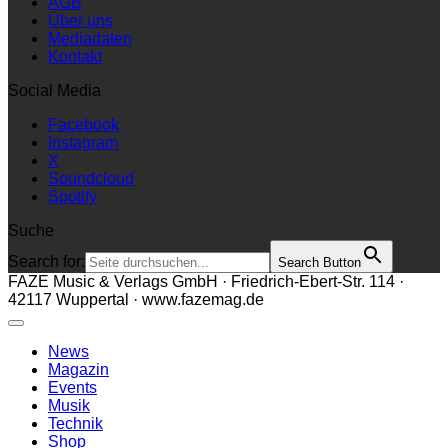
AGB
Über uns
Mediadaten
Kontakt
Social Media
Facebook
Instagram
X
Soundcloud
Spotify
Suche
Search for:
Search Button
FAZE Music & Verlags GmbH · Friedrich-Ebert-Str. 114 ·
42117 Wuppertal · www.fazemag.de
News
Magazin
Events
Musik
Technik
Shop