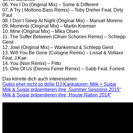
06. Yes I Do (Original Mix) – Some & Different
07. A Try ( Mollono.Bass Remix) – Toby Dreher Feat. Dirty
Paul
08. I Don’t Sleep At Night (Original Mix) – Manuel Moreno
09. Moments (Original Mix) – Martin Kremser
10. Mine (Original Mix) – Mika Olsen
11. The Suffer Between (Oliver Schories Remix) – Schlepp
Geist
12. Jowi (Original Mix) – Wankelmut & Schlepp Geist
13. Will You Be Gone (Cologne Remix) – Lissat & Voltaxx
Feat. J.Kae
14. You (Noir Remix) – Pitto
15. One Of Us (Dennis Ferrer Remix) – Sabb Feat. Forrest
Das könnte dich auch interessieren:
Gubis eher nicht so dolle DJ-Karikaturen: Milk + Sugar
Milk & Sugar präsentieren ihre „Summer Sessions 2015“
Milk & Sugar präsentieren ihre „House Nation 2014“