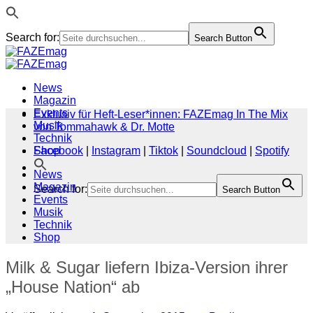
Search for:
Search Button
Zum
Inhalt
springen
News
Magazin
Events
Exklusiv für Heft-Leser*innen: FAZEmag In The Mix
Musik
von Tommahawk & Dr. Motte
Technik
Shop
Facebook
|
Instagram
|
Tiktok
|
Soundcloud
|
Spotify
News
Magazin
Search for:
Search Button
Events
Musik
Technik
Shop
Milk & Sugar liefern Ibiza-Version ihrer
„House Nation“ ab