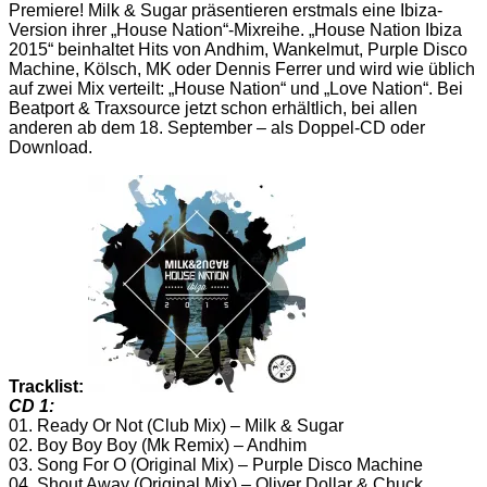
Premiere! Milk & Sugar präsentieren erstmals eine Ibiza-
Version ihrer „House Nation“-Mixreihe. „House Nation Ibiza
2015“ beinhaltet Hits von Andhim, Wankelmut, Purple Disco
Machine, Kölsch, MK oder Dennis Ferrer und wird wie üblich
auf zwei Mix verteilt: „House Nation“ und „Love Nation“. Bei
Beatport & Traxsource jetzt schon erhältlich, bei allen
anderen ab dem 18. September – als Doppel-CD oder
Download.
Tracklist:
CD 1:
01. Ready Or Not (Club Mix) – Milk & Sugar
02. Boy Boy Boy (Mk Remix) – Andhim
03. Song For O (Original Mix) – Purple Disco Machine
04. Shout Away (Original Mix) – Oliver Dollar & Chuck