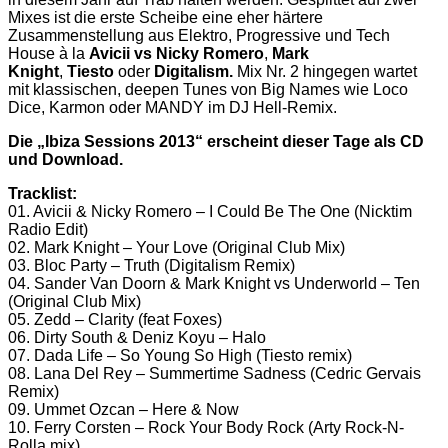
Mixes ist die erste Scheibe eine eher härtere
Zusammenstellung aus Elektro, Progressive und Tech
House à la
Avicii vs Nicky Romero
,
Mark
Knight
,
Tiesto
oder
Digitalism.
Mix Nr. 2 hingegen wartet
mit klassischen, deepen Tunes von Big Names wie Loco
Dice, Karmon oder MANDY im DJ Hell-Remix.
Die „Ibiza Sessions 2013“ erscheint dieser Tage als CD
und Download.
Tracklist:
01. Avicii & Nicky Romero – I Could Be The One (Nicktim
Radio Edit)
02. Mark Knight – Your Love (Original Club Mix)
03. Bloc Party – Truth (Digitalism Remix)
04. Sander Van Doorn & Mark Knight vs Underworld – Ten
(Original Club Mix)
05. Zedd – Clarity (feat Foxes)
06. Dirty South & Deniz Koyu – Halo
07. Dada Life – So Young So High (Tiesto remix)
08. Lana Del Rey – Summertime Sadness (Cedric Gervais
Remix)
09. Ummet Ozcan – Here & Now
10. Ferry Corsten – Rock Your Body Rock (Arty Rock-N-
Rolla mix)