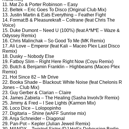
11. Mat Zo & Porter Robinson – Easy
12. Beltek – Eric Goes To Disco (Original Club Mix)
13. Justin Martin & Eats Everything – Feather Fight
14. Format:B & Pleasurekraft – Coltrane (feat Chris The
Voice)
15. Duke Dumont – Need U (100%) (feat A*M*E – Waze &
Odyssey Remix)
16. Chris Malinchak – So Good To Me (MK Remix)
17. Ali Love – Emperor (feat Kali – Maceo Plex Last Disco
Remix)
18. Dusky – Nobody Else
19. Fatboy Slim – Right Here Right Now (Coyu Remix)
20. Butch & Benjamin Franklin – Highbeams (Maceo Plex
Remix)
21. Hot Since 82 – Mr Drive
22. Booka Shade – Blackout: White Noise (feat Chelonis R
Jones – Club Mix)
23. Guy Gerber & Clarian – Claire
24. James Zabiela – The Healing (Sasha Involv3r Remix)
25. Jimmy & Fred – I See Lights (Karmon Mix)
26. Loco Dice – Lolopopinho
27. Digitaria – Shine (wAFF Sunrise mix)
28. Anja Schneider – Diagonal
29. Pan-Pot – Kepler (Julian Jeweil Remix)
30. MANDY – Twisted Sister (DJ Hell’s Dehousing Berlin