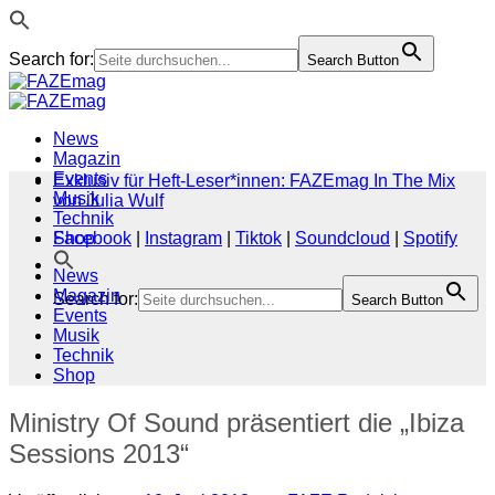
Search for:
Search Button
Zum
Inhalt
springen
News
Magazin
Events
Exklusiv für Heft-Leser*innen: FAZEmag In The Mix
Musik
von Julia Wulf
Technik
Shop
Facebook
|
Instagram
|
Tiktok
|
Soundcloud
|
Spotify
News
Magazin
Search for:
Search Button
Events
Musik
Technik
Shop
Ministry Of Sound präsentiert die „Ibiza
Sessions 2013“