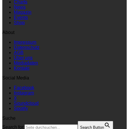
Charts
News
Magazin
Events
Shop
About
Impressum
Datenschutz
AGB
Über uns
Mediadaten
Kontakt
Social Media
Facebook
Instagram
X
Soundcloud
Spotify
Suche
Search for:
Search Button