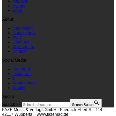
Magazin
Events
Shop
About
Impressum
Datenschutz
AGB
Über uns
Mediadaten
Kontakt
Social Media
Facebook
Instagram
X
Soundcloud
Spotify
Suche
Search for:
Search Button
FAZE Music & Verlags GmbH · Friedrich-Ebert-Str. 114 ·
42117 Wuppertal · www.fazemag.de