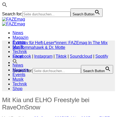
Search for:
Search Button
Zum
Inhalt
springen
News
Magazin
Events
Exklusiv für Heft-Leser*innen: FAZEmag In The Mix
Musik
von Tommahawk & Dr. Motte
Technik
Shop
Facebook
|
Instagram
|
Tiktok
|
Soundcloud
|
Spotify
News
Magazin
Search for:
Search Button
Events
Musik
Technik
Shop
Mit Kia und ELHO Freestyle bei
RaveOnSnow