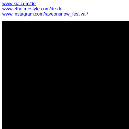
www.kia.com/de
www.elhofreestyle.com/de-de
www.instagram.com/raveonsnow_festival/