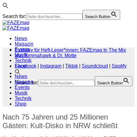
Search for:
Search Button
Zum
Inhalt
springen
News
Magazin
Events
Exklusiv für Heft-Leser*innen: FAZEmag In The Mix
Musik
von Tommahawk & Dr. Motte
Technik
Shop
Facebook
|
Instagram
|
Tiktok
|
Soundcloud
|
Spotify
News
Magazin
Search for:
Search Button
Events
Musik
Technik
Shop
Nach 75 Jahren und 25 Millionen
Gästen: Kult-Disko in NRW schließt