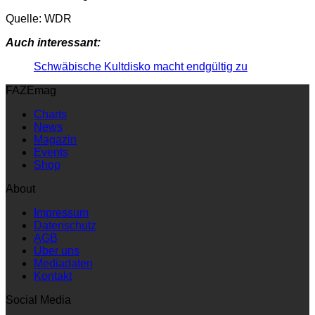
Quelle: WDR
Auch interessant:
Schwäbische Kultdisko macht endgültig zu
FAZEmag
Charts
News
Magazin
Events
Shop
About
Impressum
Datenschutz
AGB
Über uns
Mediadaten
Kontakt
Social Media