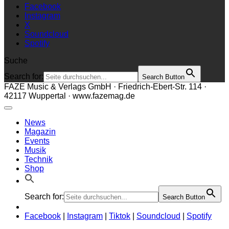
Facebook
Instagram
X
Soundcloud
Spotify
Suche
Search for:
Search Button
FAZE Music & Verlags GmbH · Friedrich-Ebert-Str. 114 ·
42117 Wuppertal · www.fazemag.de
News
Magazin
Events
Musik
Technik
Shop
Search for:
Search Button
Facebook
|
Instagram
|
Tiktok
|
Soundcloud
|
Spotify