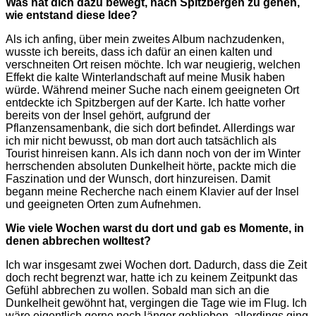
Was hat dich dazu bewegt, nach Spitzbergen zu gehen,
wie entstand diese Idee?
Als ich anfing, über mein zweites Album nachzudenken,
wusste ich bereits, dass ich dafür an einen kalten und
verschneiten Ort reisen möchte. Ich war neugierig, welchen
Effekt die kalte Winterlandschaft auf meine Musik haben
würde. Während meiner Suche nach einem geeigneten Ort
entdeckte ich Spitzbergen auf der Karte. Ich hatte vorher
bereits von der Insel gehört, aufgrund der
Pflanzensamenbank, die sich dort befindet. Allerdings war
ich mir nicht bewusst, ob man dort auch tatsächlich als
Tourist hinreisen kann. Als ich dann noch von der im Winter
herrschenden absoluten Dunkelheit hörte, packte mich die
Faszination und der Wunsch, dort hinzureisen. Damit
begann meine Recherche nach einem Klavier auf der Insel
und geeigneten Orten zum Aufnehmen.
Wie viele Wochen warst du dort und gab es Momente, in
denen abbrechen wolltest?
Ich war insgesamt zwei Wochen dort. Dadurch, dass die Zeit
doch recht begrenzt war, hatte ich zu keinem Zeitpunkt das
Gefühl abbrechen zu wollen. Sobald man sich an die
Dunkelheit gewöhnt hat, vergingen die Tage wie im Flug. Ich