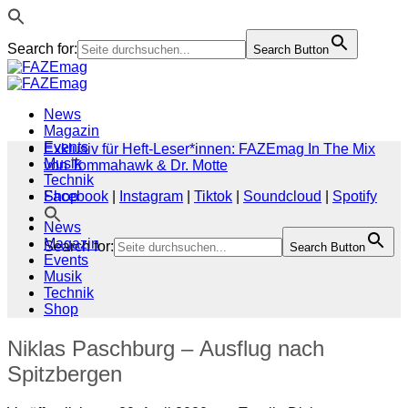
Search for:
Search Button
Zum
Inhalt
springen
News
Magazin
Events
Exklusiv für Heft-Leser*innen: FAZEmag In The Mix
Musik
von Tommahawk & Dr. Motte
Technik
Shop
Facebook
|
Instagram
|
Tiktok
|
Soundcloud
|
Spotify
News
Magazin
Search for:
Search Button
Events
Musik
Technik
Shop
Niklas Paschburg – Ausflug nach
Spitzbergen