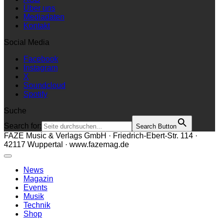
AGB
Über uns
Mediadaten
Kontakt
Social Media
Facebook
Instagram
X
Soundcloud
Spotify
Suche
Search for:
Search Button
FAZE Music & Verlags GmbH · Friedrich-Ebert-Str. 114 ·
42117 Wuppertal · www.fazemag.de
News
Magazin
Events
Musik
Technik