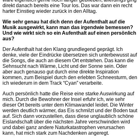
wäre eigentlich gerne noch länger geblieben, allerdings ging
direkt danach bereits eine Tour los. Das war dann ein recht
harter Einstieg wieder zurück in den Alltag.
Wie sehr genau hat dich denn der Aufenthalt auf die
Musik ausgewirkt, kann man das irgendwie bemessen?
Und wie wirkt sich so ein Aufenthalt auf einen persönlich
aus?
Der Aufenthalt hat den Klang grundlegend geprägt. Ich
denke, viele der Eindrücke übersetzen sich unterbewusst auf
die Songs, die auch an diesem Ort entstehen. Das kann die
Sehnsucht nach Wärme, Licht und der Sonne sein. Oder
aber auch genauso gut durch eine direkte Inspiration
kommen, zum Beispiel durch den erlebten Schneesturm, den
ich wiederum in dem Track “Cyan” verarbeite.
Auch persönlich hatte die Reise eine starke Auswirkung auf
mich. Durch die Bewohner der Insel erfuhr ich, wie sehr
dieser Ort bereits unter dem Klimawandel leidet. Die Winter
werden deutlich wärmer, das Eis schmilzt und der Boden taut
auf. Sich dann vorzustellen, dass diese unglaublich schöne
Eislandschaft über die nächsten Jahre verschwinden wird
und dabei ganz andere Naturkatastrophen verursachen
kann, hat mich stark zum Nachdenken angeregt.