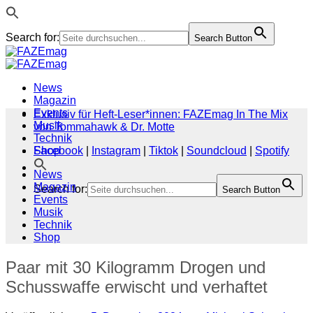
Search for:
Search Button
Zum
Inhalt
springen
News
Magazin
Events
Exklusiv für Heft-Leser*innen: FAZEmag In The Mix
Musik
von Tommahawk & Dr. Motte
Technik
Shop
Facebook
|
Instagram
|
Tiktok
|
Soundcloud
|
Spotify
News
Magazin
Search for:
Search Button
Events
Musik
Technik
Shop
Paar mit 30 Kilogramm Drogen und
Schusswaffe erwischt und verhaftet