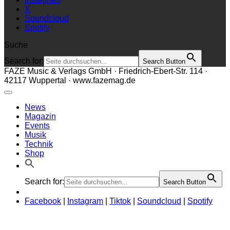
X
Soundcloud
Spotify
Suche
Search for:
Search Button
FAZE Music & Verlags GmbH · Friedrich-Ebert-Str. 114 ·
42117 Wuppertal · www.fazemag.de
News
Magazin
Events
Musik
Technik
Shop
Search for:
Search Button
Facebook
|
Instagram
|
Tiktok
|
Soundcloud
|
Spotify