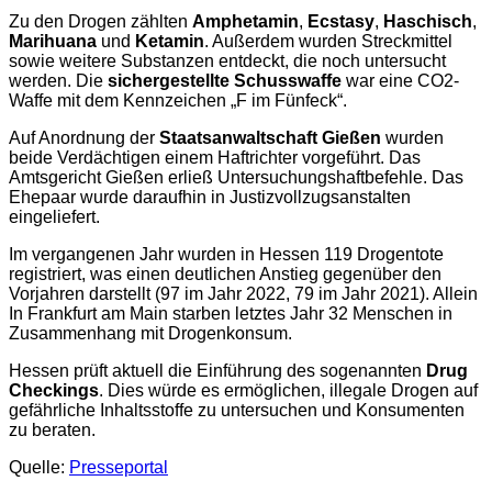
Zu den Drogen zählten
Amphetamin
,
Ecstasy
,
Haschisch
,
Marihuana
und
Ketamin
. Außerdem wurden Streckmittel
sowie weitere Substanzen entdeckt, die noch untersucht
werden. Die
sichergestellte Schusswaffe
war eine CO2-
Waffe mit dem Kennzeichen „F im Fünfeck“.
Auf Anordnung der
Staatsanwaltschaft Gießen
wurden
beide Verdächtigen einem Haftrichter vorgeführt. Das
Amtsgericht Gießen erließ Untersuchungshaftbefehle. Das
Ehepaar wurde daraufhin in Justizvollzugsanstalten
eingeliefert.
Im vergangenen Jahr wurden in Hessen 119 Drogentote
registriert, was einen deutlichen Anstieg gegenüber den
Vorjahren darstellt (97 im Jahr 2022, 79 im Jahr 2021). Allein
In Frankfurt am Main starben letztes Jahr 32 Menschen in
Zusammenhang mit Drogenkonsum.
Hessen prüft aktuell die Einführung des sogenannten
Drug
Checkings
. Dies würde es ermöglichen, illegale Drogen auf
gefährliche Inhaltsstoffe zu untersuchen und Konsumenten
zu beraten.
Quelle:
Presseportal