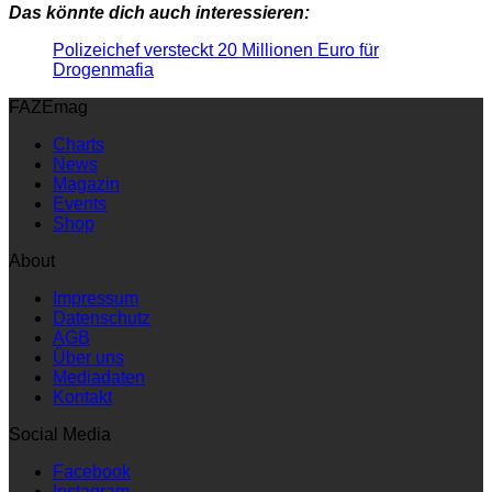
Das könnte dich auch interessieren:
Polizeichef versteckt 20 Millionen Euro für
Drogenmafia
FAZEmag
Charts
News
Magazin
Events
Shop
About
Impressum
Datenschutz
AGB
Über uns
Mediadaten
Kontakt
Social Media
Facebook
Instagram