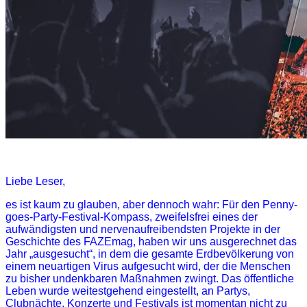
Liebe Leser,
es ist kaum zu glauben, aber dennoch wahr: Für den Penny-
goes-Party-Festival-Kompass, zweifelsfrei eines der
aufwändigsten und nervenaufreibendsten Projekte in der
Geschichte des FAZEmag, haben wir uns ausgerechnet das
Jahr „ausgesucht“, in dem die gesamte Erdbevölkerung von
einem neuartigen Virus aufgesucht wird, der die Menschen
zu bisher undenkbaren Maßnahmen zwingt. Das öffentliche
Leben wurde weitestgehend eingestellt, an Partys,
Clubnächte, Konzerte und Festivals ist momentan nicht zu