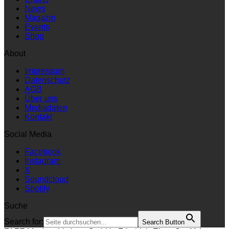
News
Magazin
Events
Shop
About
Impressum
Datenschutz
AGB
Über uns
Mediadaten
Kontakt
Social Media
Facebook
Instagram
X
Soundcloud
Spotify
Suche
Search for:
Search Button