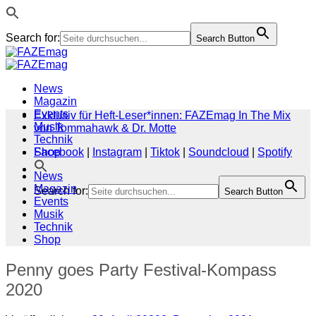
Search for:
Search Button
Zum
Inhalt
springen
News
Magazin
Events
Exklusiv für Heft-Leser*innen: FAZEmag In The Mix
Musik
von Tommahawk & Dr. Motte
Technik
Shop
Facebook
|
Instagram
|
Tiktok
|
Soundcloud
|
Spotify
News
Magazin
Search for:
Search Button
Events
Musik
Technik
Shop
Penny goes Party Festival-Kompass
2020