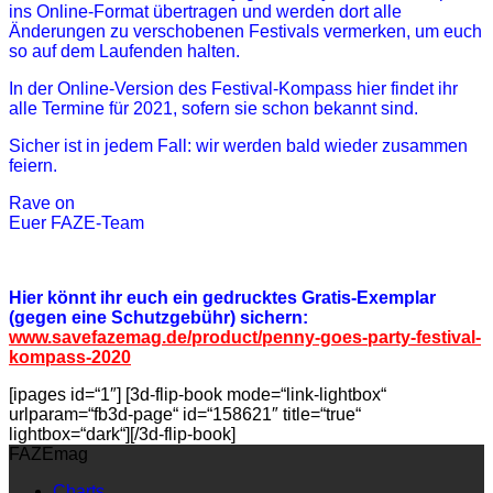
ins Online-Format übertragen und werden dort alle
Änderungen zu verschobenen Festivals vermerken, um euch
so auf dem Laufenden halten.
In der Online-Version des Festival-Kompass hier findet ihr
alle Termine für 2021, sofern sie schon bekannt sind.
Sicher ist in jedem Fall: wir werden bald wieder zusammen
feiern.
Rave on
Euer FAZE-Team
Hier könnt ihr euch ein gedrucktes Gratis-Exemplar
(gegen eine Schutzgebühr) sichern:
www.savefazemag.de/product/penny-goes-party-festival-
kompass-2020
[ipages id=“1″] [3d-flip-book mode=“link-lightbox“
urlparam=“fb3d-page“ id=“158621″ title=“true“
lightbox=“dark“][/3d-flip-book]
FAZEmag
Charts