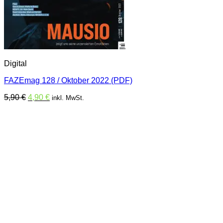
Digital
FAZEmag 128 / Oktober 2022 (PDF)
Ursprünglicher
Aktueller
5,90
€
4,90
€
inkl. MwSt.
Preis
Preis
war:
ist:
5,90 €
4,90 €.