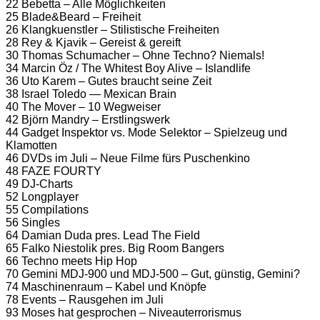
22 Bebetta – Alle Möglichkeiten
25 Blade&Beard – Freiheit
26 Klangkuenstler – Stilistische Freiheiten
28 Rey & Kjavik – Gereist & gereift
30 Thomas Schumacher – Ohne Techno? Niemals!
34 Marcin Öz / The Whitest Boy Alive – Islandlife
36 Uto Karem – Gutes braucht seine Zeit
38 Israel Toledo — Mexican Brain
40 The Mover – 10 Wegweiser
42 Björn Mandry – Erstlingswerk
44 Gadget Inspektor vs. Mode Selektor – Spielzeug und
Klamotten
46 DVDs im Juli – Neue Filme fürs Puschenkino
48 FAZE FOURTY
49 DJ-Charts
52 Longplayer
55 Compilations
56 Singles
64 Damian Duda pres. Lead The Field
65 Falko Niestolik pres. Big Room Bangers
66 Techno meets Hip Hop
70 Gemini MDJ-900 und MDJ-500 – Gut, günstig, Gemini?
74 Maschinenraum – Kabel und Knöpfe
78 Events – Rausgehen im Juli
93 Moses hat gesprochen – Niveauterrorismus