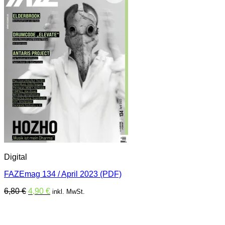
Digital
FAZEmag 134 / April 2023 (PDF)
Ursprünglicher
Aktueller
6,80
€
4,90
€
inkl. MwSt.
Preis
Preis
war:
ist:
6,80 €
4,90 €.