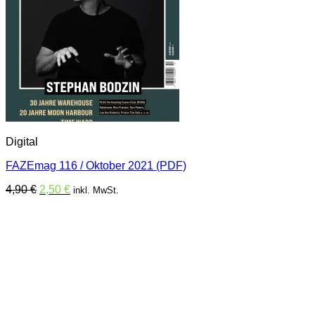
Digital
FAZEmag 116 / Oktober 2021 (PDF)
Ursprünglicher
Aktueller
4,90
€
2,50
€
inkl. MwSt.
Preis
Preis
war:
ist:
4,90 €
2,50 €.