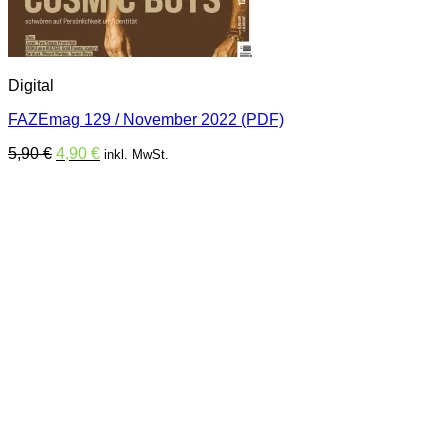
Digital
FAZEmag 129 / November 2022 (PDF)
Ursprünglicher
Aktueller
5,90
€
4,90
€
inkl. MwSt.
Preis
Preis
war:
ist:
5,90 €
4,90 €.