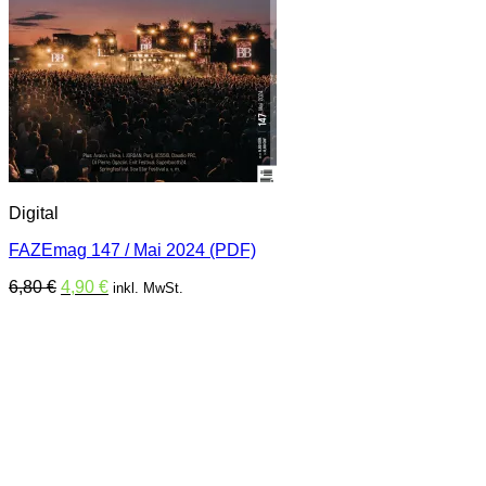
Digital
FAZEmag 147 / Mai 2024 (PDF)
Ursprünglicher
Aktueller
6,80
€
4,90
€
inkl. MwSt.
Preis
Preis
war:
ist:
6,80 €
4,90 €.