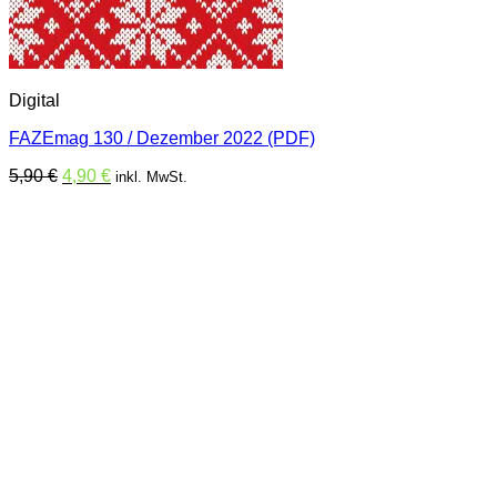
Digital
FAZEmag 130 / Dezember 2022 (PDF)
Ursprünglicher
Aktueller
5,90
€
4,90
€
inkl. MwSt.
Preis
Preis
war:
ist:
5,90 €
4,90 €.