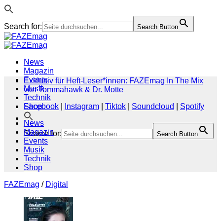
Search for:
Search Button
Zum
Inhalt
springen
News
Magazin
Events
Exklusiv für Heft-Leser*innen: FAZEmag In The Mix
Musik
von Tommahawk & Dr. Motte
Technik
Shop
Facebook
|
Instagram
|
Tiktok
|
Soundcloud
|
Spotify
News
Magazin
Search for:
Search Button
Events
Musik
Technik
Shop
FAZEmag
/
Digital