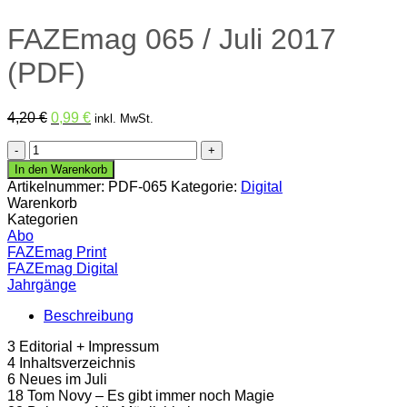
FAZEmag 065 / Juli 2017
(PDF)
Ursprünglicher
Aktueller
4,20
€
0,99
€
inkl. MwSt.
Preis
Preis
FAZEmag
war:
ist:
065
4,20 €
0,99 €.
In den Warenkorb
/
Artikelnummer:
PDF-065
Kategorie:
Digital
Juli
Warenkorb
2017
Kategorien
(PDF)
Abo
Menge
FAZEmag Print
FAZEmag Digital
Jahrgänge
Beschreibung
3 Editorial + Impressum
4 Inhaltsverzeichnis
6 Neues im Juli
18 Tom Novy – Es gibt immer noch Magie