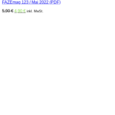
FAZEmag 123 / Mai 2022 (PDF)
Ursprünglicher
Aktueller
5,90
€
4,90
€
inkl. MwSt.
Preis
Preis
war:
ist:
5,90 €
4,90 €.