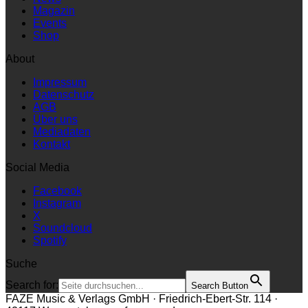
Magazin
Events
Shop
About
Impressum
Datenschutz
AGB
Über uns
Mediadaten
Kontakt
Social Media
Facebook
Instagram
X
Soundcloud
Spotify
Suche
Search for:
Search Button
FAZE Music & Verlags GmbH · Friedrich-Ebert-Str. 114 ·