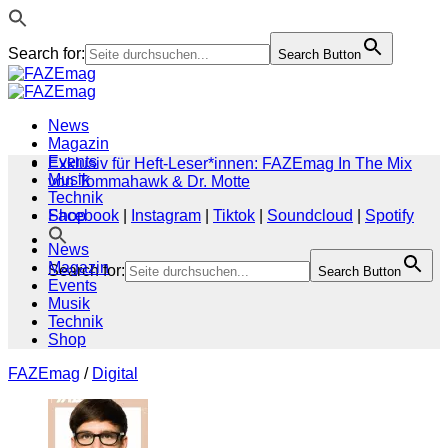
Search for:
Search Button
Zum
Inhalt
springen
News
Magazin
Events
Exklusiv für Heft-Leser*innen: FAZEmag In The Mix
Musik
von Tommahawk & Dr. Motte
Technik
Shop
Facebook
|
Instagram
|
Tiktok
|
Soundcloud
|
Spotify
News
Magazin
Search for:
Search Button
Events
Musik
Technik
Shop
FAZEmag
/
Digital