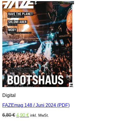
Digital
FAZEmag 148 / Juni 2024 (PDF)
Ursprünglicher
Aktueller
6,80
€
4,90
€
inkl. MwSt.
Preis
Preis
war:
ist: