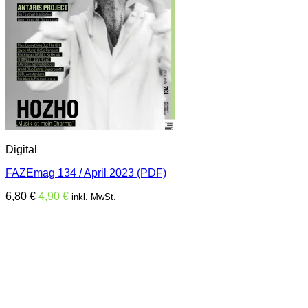
Digital
FAZEmag 134 / April 2023 (PDF)
Ursprünglicher
Aktueller
6,80
€
4,90
€
inkl. MwSt.
Preis
Preis
war:
ist:
6,80 €
4,90 €.