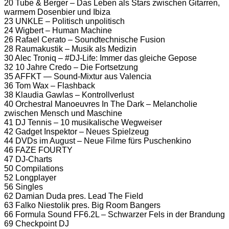
20 Tube & Berger – Das Leben als Stars zwischen Gitarren,
warmem Dosenbier und Ibiza
23 UNKLE – Politisch unpolitisch
24 Wigbert – Human Machine
26 Rafael Cerato – Soundtechnische Fusion
28 Raumakustik – Musik als Medizin
30 Alec Troniq – #DJ-Life: Immer das gleiche Gepose
32 10 Jahre Credo – Die Fortsetzung
35 AFFKT — Sound-Mixtur aus Valencia
36 Tom Wax – Flashback
38 Klaudia Gawlas – Kontrollverlust
40 Orchestral Manoeuvres In The Dark – Melancholie
zwischen Mensch und Maschine
41 DJ Tennis – 10 musikalische Wegweiser
42 Gadget Inspektor – Neues Spielzeug
44 DVDs im August – Neue Filme fürs Puschenkino
46 FAZE FOURTY
47 DJ-Charts
50 Compilations
52 Longplayer
56 Singles
62 Damian Duda pres. Lead The Field
63 Falko Niestolik pres. Big Room Bangers
66 Formula Sound FF6.2L – Schwarzer Fels in der Brandung
69 Checkpoint DJ