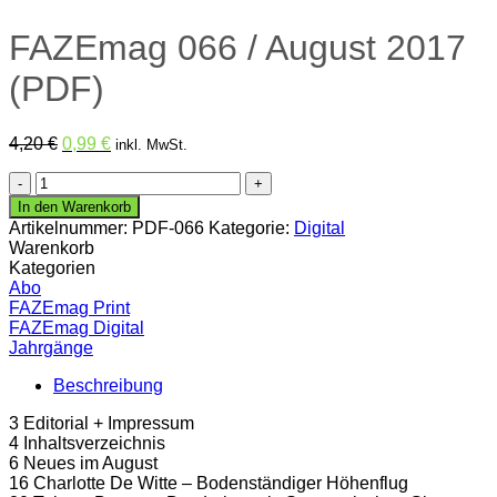
FAZEmag 066 / August 2017
(PDF)
Ursprünglicher
Aktueller
4,20
€
0,99
€
inkl. MwSt.
Preis
Preis
FAZEmag
war:
ist:
066
4,20 €
0,99 €.
In den Warenkorb
/
Artikelnummer:
PDF-066
Kategorie:
Digital
August
Warenkorb
2017
Kategorien
(PDF)
Abo
Menge
FAZEmag Print
FAZEmag Digital
Jahrgänge
Beschreibung
3 Editorial + Impressum
4 Inhaltsverzeichnis
6 Neues im August
16 Charlotte De Witte – Bodenständiger Höhenflug