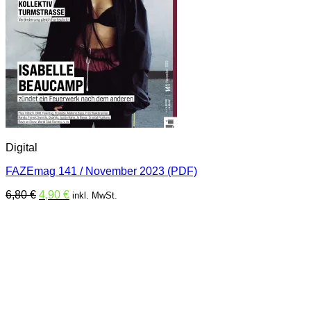
Digital
FAZEmag 141 / November 2023 (PDF)
Ursprünglicher
Aktueller
6,80
€
4,90
€
inkl. MwSt.
Preis
Preis
war:
ist:
6,80 €
4,90 €.