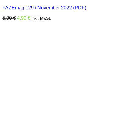
FAZEmag 129 / November 2022 (PDF)
Ursprünglicher
Aktueller
5,90
€
4,90
€
inkl. MwSt.
Preis
Preis
war:
ist:
5,90 €
4,90 €.