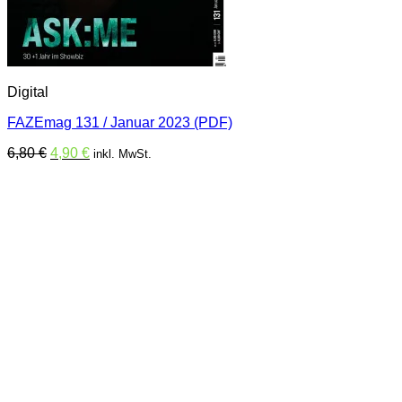
Digital
FAZEmag 131 / Januar 2023 (PDF)
Ursprünglicher
Aktueller
6,80
€
4,90
€
inkl. MwSt.
Preis
Preis
war:
ist:
6,80 €
4,90 €.