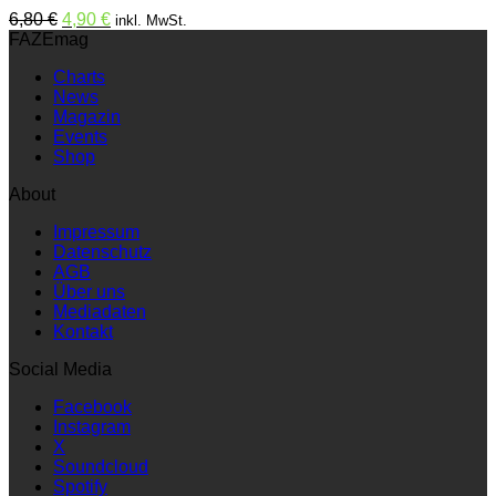
Ursprünglicher
Aktueller
6,80
€
4,90
€
inkl. MwSt.
Preis
Preis
FAZEmag
war:
ist:
Charts
6,80 €
4,90 €.
News
Magazin
Events
Shop
About
Impressum
Datenschutz
AGB
Über uns
Mediadaten
Kontakt
Social Media
Facebook
Instagram
X
Soundcloud
Spotify