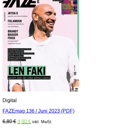
Digital
FAZEmag 136 / Juni 2023 (PDF)
Ursprünglicher
Aktueller
6,80
€
4,90
€
inkl. MwSt.
Preis
Preis
war:
ist:
6,80 €
4,90 €.