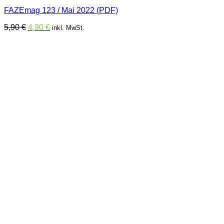
FAZEmag 123 / Mai 2022 (PDF)
Ursprünglicher
Aktueller
5,90
€
4,90
€
inkl. MwSt.
Preis
Preis
war:
ist:
5,90 €
4,90 €.